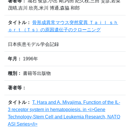
著者等：
城石 俊彦,小出 剛,内田 紀久枝,三田 旻彦,若菜
茂晴,吉川 欣亮,米川 博通,森脇 和郎
タイトル：
骨形成異常マウス突然変異 Ｔａｉｌ ｓｈ
ｏｒｔ（Ｔｓ）の原因遺伝子のクローニング
日本疾患モデル学会記録
年月：
1996年
種別：
書籍等出版物
著者等：
タイトル：
T. Hara and A. Miyajima. Function of the IL-
3 receptor system in hematopoiesis. in <i>Gene
Technology-Stem Cell and Leukemia Research, NATO
ASI Series</i>