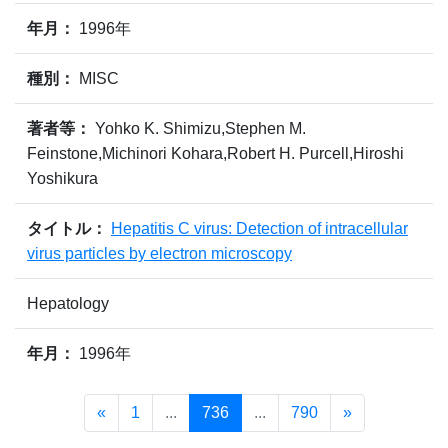
年月：
1996年
種別：
MISC
著者等：
Yohko K. Shimizu,Stephen M.
Feinstone,Michinori Kohara,Robert H. Purcell,Hiroshi
Yoshikura
タイトル：
Hepatitis C virus: Detection of intracellular
virus particles by electron microscopy
Hepatology
年月：
1996年
«
1
...
736
...
790
»