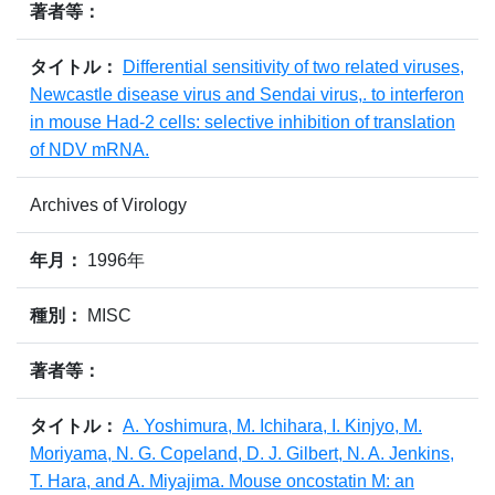
著者等：
タイトル：
Differential sensitivity of two related viruses,
Newcastle disease virus and Sendai virus,. to interferon
in mouse Had-2 cells: selective inhibition of translation
of NDV mRNA.
Archives of Virology
年月：
1996年
種別：
MISC
著者等：
タイトル：
A. Yoshimura, M. Ichihara, I. Kinjyo, M.
Moriyama, N. G. Copeland, D. J. Gilbert, N. A. Jenkins,
T. Hara, and A. Miyajima. Mouse oncostatin M: an