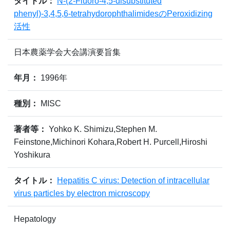
タイトル：
N-(2-Fluoro-4,5-disubstituted
phenyl)-3,4,5,6-tetrahydorophthalimidesのPeroxidizing
活性
日本農薬学会大会講演要旨集
年月：
1996年
種別：
MISC
著者等：
Yohko K. Shimizu,Stephen M.
Feinstone,Michinori Kohara,Robert H. Purcell,Hiroshi
Yoshikura
タイトル：
Hepatitis C virus: Detection of intracellular
virus particles by electron microscopy
Hepatology