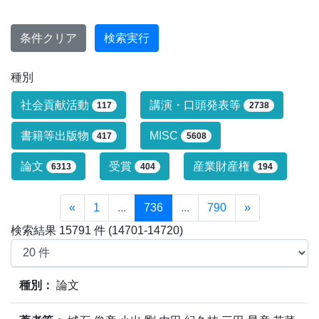
条件クリア
検索実行
種別
研究業績タイプによる絞り込み条件です
社会貢献活動
講演・口頭発表等
117
2738
書籍等出版物
MISC
417
5608
論文
受賞
産業財産権
6313
404
194
«
1
...
736
...
790
»
検索結果 15791 件 (14701-14720)
業績情報の検索結果(15791件)の内、14701件～14720
種別：
論文