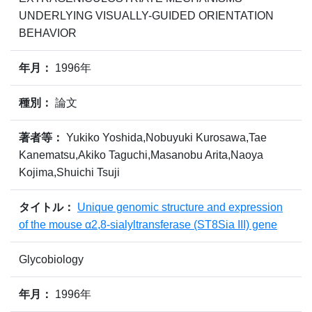
UNDERLYING VISUALLY-GUIDED ORIENTATION
BEHAVIOR
年月：
1996年
種別：
論文
著者等：
Yukiko Yoshida,Nobuyuki Kurosawa,Tae
Kanematsu,Akiko Taguchi,Masanobu Arita,Naoya
Kojima,Shuichi Tsuji
タイトル：
Unique genomic structure and expression
of the mouse α2,8-sialyltransferase (ST8Sia III) gene
Glycobiology
年月：
1996年