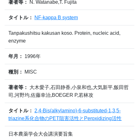
著者等：
N. Watanabe,T. Fujita
タイトル：
NF-kappa B system
Tanpakushitsu kakusan koso. Protein, nucleic acid,
enzyme
年月：
1996年
種別：
MISC
著者等：
大木愛子,石田静香,小泉和也,大気新平,飯田哲
司,河野均,佐藤幸治,BOEGER P,若林攻
タイトル：
2,4-Bis(alkylamino)-6-substituted-1,3,5-
triazine系化合物のPET阻害活性とPeroxidizing活性
日本農薬学会大会講演要旨集