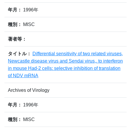
年月：
1996年
種別：
MISC
著者等：
タイトル：
Differential sensitivity of two related viruses,
Newcastle disease virus and Sendai virus,. to interferon
in mouse Had-2 cells: selective inhibition of translation
of NDV mRNA
Archives of Virology
年月：
1996年
種別：
MISC