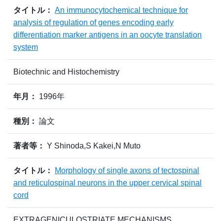
タイトル：
An immunocytochemical technique for
analysis of regulation of genes encoding early
differentiation marker antigens in an oocyte translation
system
Biotechnic and Histochemistry
年月：
1996年
種別：
論文
著者等：
Y Shinoda,S Kakei,N Muto
タイトル：
Morphology of single axons of tectospinal
and reticulospinal neurons in the upper cervical spinal
cord
EXTRAGENICULOSTRIATE MECHANISMS