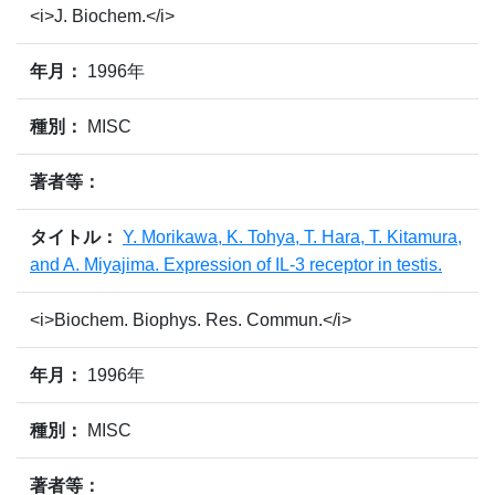
<i>J. Biochem.</i>
年月：
1996年
種別：
MISC
著者等：
タイトル：
Y. Morikawa, K. Tohya, T. Hara, T. Kitamura,
and A. Miyajima. Expression of IL-3 receptor in testis.
<i>Biochem. Biophys. Res. Commun.</i>
年月：
1996年
種別：
MISC
著者等：