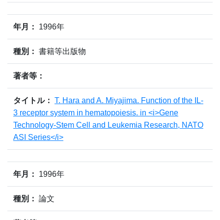
年月：
1996年
種別：
書籍等出版物
著者等：
タイトル：
T. Hara and A. Miyajima. Function of the IL-
3 receptor system in hematopoiesis. in <i>Gene
Technology-Stem Cell and Leukemia Research, NATO
ASI Series</i>
年月：
1996年
種別：
論文