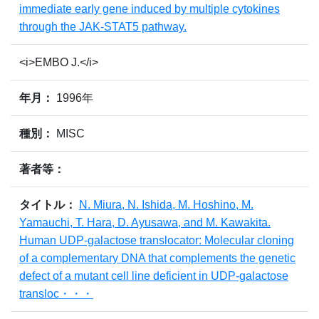
immediate early gene induced by multiple cytokines
through the JAK-STAT5 pathway.
<i>EMBO J.</i>
年月：
1996年
種別：
MISC
著者等：
タイトル：
N. Miura, N. Ishida, M. Hoshino, M.
Yamauchi, T. Hara, D. Ayusawa, and M. Kawakita.
Human UDP-galactose translocator: Molecular cloning
of a complementary DNA that complements the genetic
defect of a mutant cell line deficient in UDP-galactose
transloc・・・