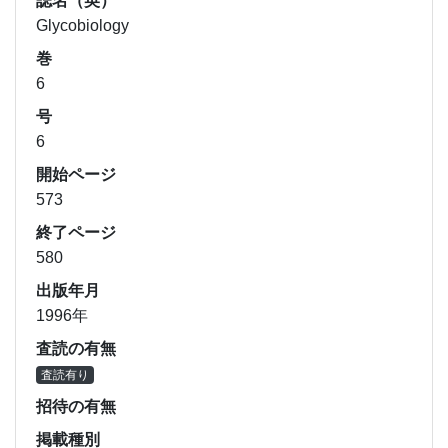
誌名（英）
Glycobiology
巻
6
号
6
開始ページ
573
終了ページ
580
出版年月
1996年
査読の有無
査読有り
招待の有無
掲載種別