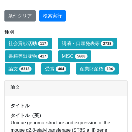
条件クリア
検索実行
種別
研究業績タイプによる絞り込み条件です
社会貢献活動
講演・口頭発表等
117
2738
書籍等出版物
MISC
417
5608
論文
受賞
産業財産権
6313
404
194
論文
タイトル
タイトル（英）
Unique genomic structure and expression of the
mouse α2,8-sialyltransferase (ST8Sia III) gene