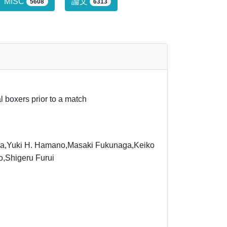
行っていません。
MISC
論文
5608
6313
l boxers prior to a match
ra,Yuki H. Hamano,Masaki Fukunaga,Keiko
,Shigeru Furui