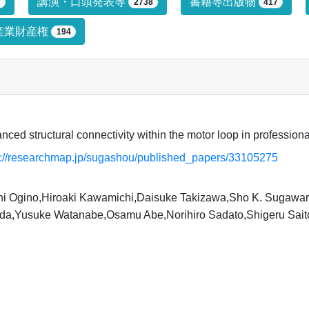
プによる絞り込み条件です。絞り込みは
講演・口頭発表等
書籍等出版物
7
2738
417
産業財産権
194
ced structural connectivity within the motor loop in professiona
s://researchmap.jp/sugashou/published_papers/33105275
hi Ogino,Hiroaki Kawamichi,Daisuke Takizawa,Sho K. Sugawa
da,Yusuke Watanabe,Osamu Abe,Norihiro Sadato,Shigeru Saito