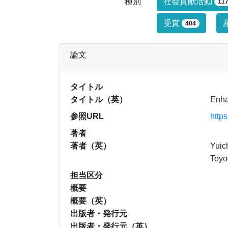
研究業績タイ
種別
社会貢献活動
11
受賞
404
論文
タイトル
タイトル（英）
Enhan
参照URL
http
著者
著者（英）
Yuic
Toyo
担当区分
概要
概要（英）
出版者・発行元
出版者・発行元（英）