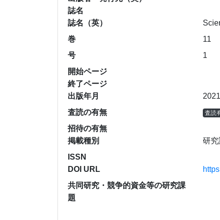
誌名
誌名（英）
Scien
巻
11
号
1
開始ページ
終了ページ
出版年月
202
査読の有無
査読
招待の有無
掲載種別
研究
ISSN
DOI URL
http
共同研究・競争的資金等の研究課
題