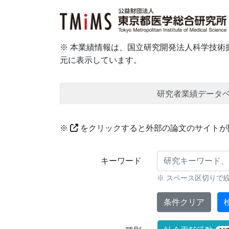
※ 本業績情報は、国立研究開発法人科学技術振
元に表示しています。
研究者業績データ
※
をクリックすると外部の論文のサイトが
研究業績に対する検索条件
キーワード
※ スペース区切りで
条件クリア