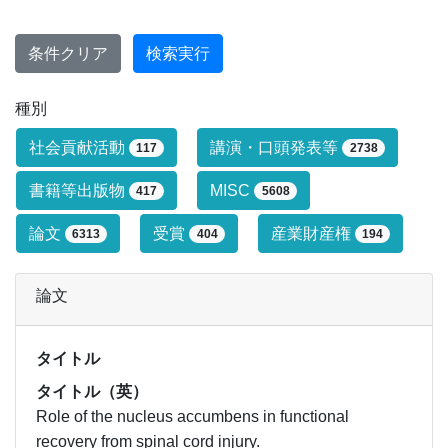
条件クリア
検索実行
種別
研究業績タイプによる絞り込み条件です
社会貢献活動
講演・口頭発表等
117
2738
書籍等出版物
MISC
417
5608
論文
受賞
産業財産権
6313
404
194
論文
タイトル
タイトル（英）
Role of the nucleus accumbens in functional
recovery from spinal cord injury.