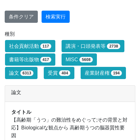
条件クリア
検索実行
種別
研究業績タイプによる絞り込み条件です
社会貢献活動
講演・口頭発表等
117
2738
書籍等出版物
MISC
417
5608
論文
受賞
産業財産権
6313
404
194
論文
タイトル
【高齢期「うつ」の難治性をめぐって;その背景と対
応】Biologicalな観点から 高齢期うつの脳器質性要
因