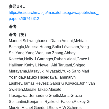
参照URL
https://researchmap.jp/masatohasegawa/published_
papers/36742312
著者
著者（英）
Manuel Schweighauser,Diana Arseni,Mehtap
Bacioglu,Melissa Huang,Sofia Lövestam,Yang
Shi,Yang Yang,Wenjuan Zhang,Abhay
Kotecha,Holly J Garringer,Ruben Vidal,Grace I
Hallinan,Kathy L Newell,Airi Tarutani,Shigeo
Murayama,Masayuki Miyazaki,Yuko Saito,Mari
Yoshida,Kazuko Hasegawa,Tammaryn
Lashley,Tamas Revesz,Gabor G Kovacs,John van
Swieten,Masaki Takao,Masato
Hasegawa,Bernardino Ghetti,Maria Grazia
Spillantini,Benjamin Ryskeldi-Falcon,Alexey G
Murzin,Michel Goedert,Sjors H W Scheres