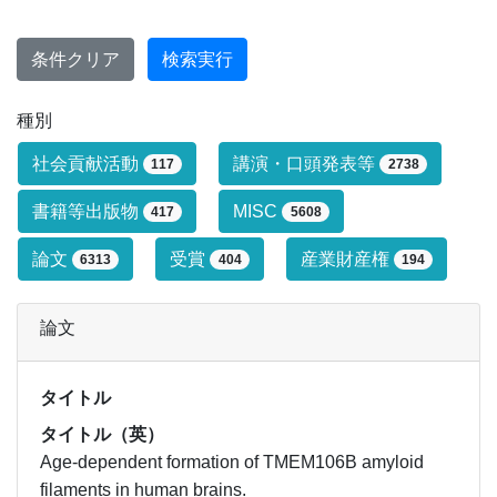
条件クリア
検索実行
種別
研究業績タイプによる絞り込み条件です
社会貢献活動
講演・口頭発表等
117
2738
書籍等出版物
MISC
417
5608
論文
受賞
産業財産権
6313
404
194
論文
タイトル
タイトル（英）
Age-dependent formation of TMEM106B amyloid
filaments in human brains.