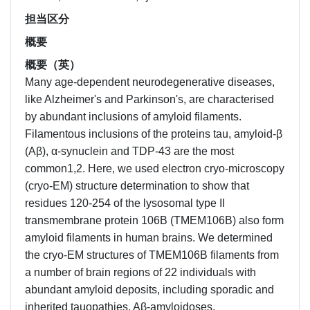
担当区分
概要
概要（英）
Many age-dependent neurodegenerative diseases,
like Alzheimer's and Parkinson's, are characterised
by abundant inclusions of amyloid filaments.
Filamentous inclusions of the proteins tau, amyloid-β
(Aβ), α-synuclein and TDP-43 are the most
common1,2. Here, we used electron cryo-microscopy
(cryo-EM) structure determination to show that
residues 120-254 of the lysosomal type II
transmembrane protein 106B (TMEM106B) also form
amyloid filaments in human brains. We determined
the cryo-EM structures of TMEM106B filaments from
a number of brain regions of 22 individuals with
abundant amyloid deposits, including sporadic and
inherited tauopathies, Aβ-amyloidoses,