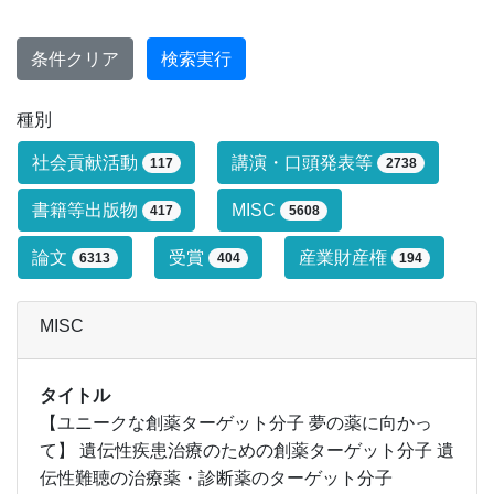
条件クリア
検索実行
種別
研究業績タイプによる絞り込み条件です
社会貢献活動
講演・口頭発表等
117
2738
書籍等出版物
MISC
417
5608
論文
受賞
産業財産権
6313
404
194
MISC
タイトル
【ユニークな創薬ターゲット分子 夢の薬に向かっ
て】 遺伝性疾患治療のための創薬ターゲット分子 遺
伝性難聴の治療薬・診断薬のターゲット分子