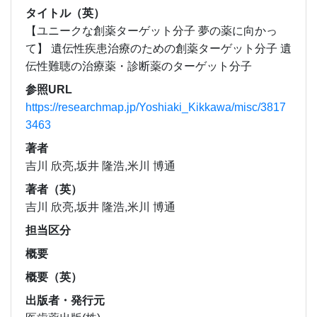
タイトル（英）
【ユニークな創薬ターゲット分子 夢の薬に向かっ
て】 遺伝性疾患治療のための創薬ターゲット分子 遺
伝性難聴の治療薬・診断薬のターゲット分子
参照URL
https://researchmap.jp/Yoshiaki_Kikkawa/misc/3817
3463
著者
吉川 欣亮,坂井 隆浩,米川 博通
著者（英）
吉川 欣亮,坂井 隆浩,米川 博通
担当区分
概要
概要（英）
出版者・発行元