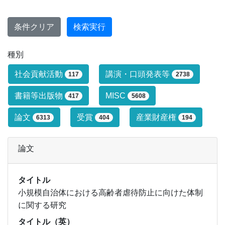
条件クリア
検索実行
種別
研究業績タイプによる絞り込み条件です
社会貢献活動
講演・口頭発表等
117
2738
書籍等出版物
MISC
417
5608
論文
受賞
産業財産権
6313
404
194
論文
タイトル
小規模自治体における高齢者虐待防止に向けた体制
に関する研究
タイトル（英）