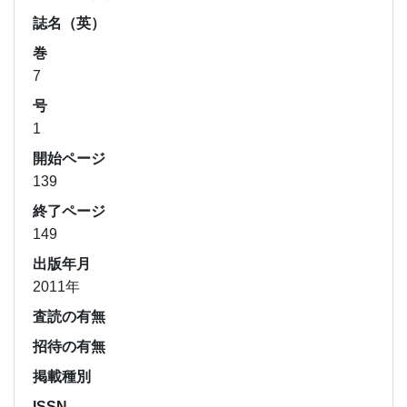
誌名（英）
巻
7
号
1
開始ページ
139
終了ページ
149
出版年月
2011年
査読の有無
招待の有無
掲載種別
ISSN