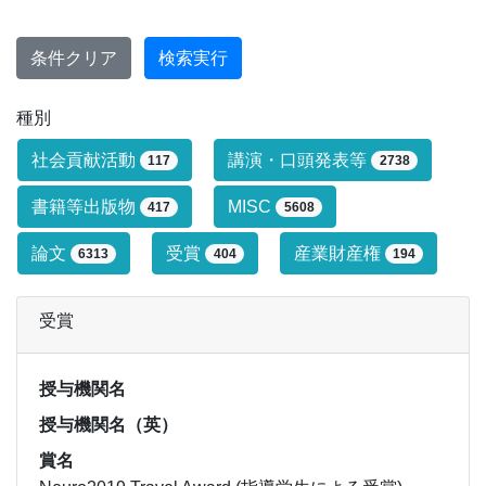
条件クリア
検索実行
種別
研究業績タイプによる絞り込み条件です
社会貢献活動
講演・口頭発表等
117
2738
書籍等出版物
MISC
417
5608
論文
受賞
産業財産権
6313
404
194
受賞
授与機関名
授与機関名（英）
賞名