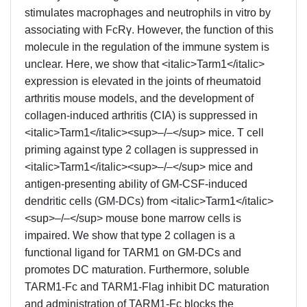
stimulates macrophages and neutrophils in vitro by
associating with FcRγ. However, the function of this
molecule in the regulation of the immune system is
unclear. Here, we show that <italic>Tarm1</italic>
expression is elevated in the joints of rheumatoid
arthritis mouse models, and the development of
collagen-induced arthritis (CIA) is suppressed in
<italic>Tarm1</italic><sup>–/–</sup> mice. T cell
priming against type 2 collagen is suppressed in
<italic>Tarm1</italic><sup>–/–</sup> mice and
antigen-presenting ability of GM-CSF-induced
dendritic cells (GM-DCs) from <italic>Tarm1</italic>
<sup>–/–</sup> mouse bone marrow cells is
impaired. We show that type 2 collagen is a
functional ligand for TARM1 on GM-DCs and
promotes DC maturation. Furthermore, soluble
TARM1-Fc and TARM1-Flag inhibit DC maturation
and administration of TARM1-Fc blocks the