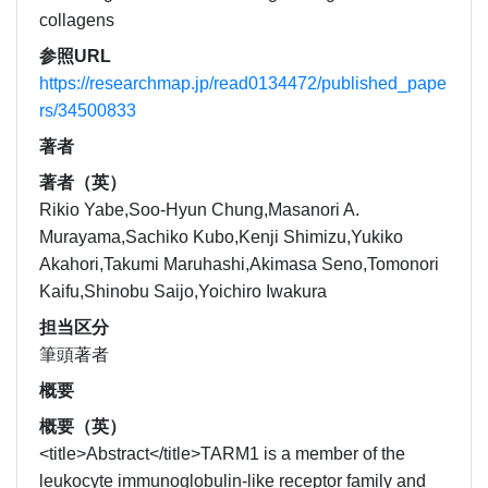
collagens
参照URL
https://researchmap.jp/read0134472/published_pape
rs/34500833
著者
著者（英）
Rikio Yabe,Soo-Hyun Chung,Masanori A.
Murayama,Sachiko Kubo,Kenji Shimizu,Yukiko
Akahori,Takumi Maruhashi,Akimasa Seno,Tomonori
Kaifu,Shinobu Saijo,Yoichiro Iwakura
担当区分
筆頭著者
概要
概要（英）
<title>Abstract</title>TARM1 is a member of the
leukocyte immunoglobulin-like receptor family and