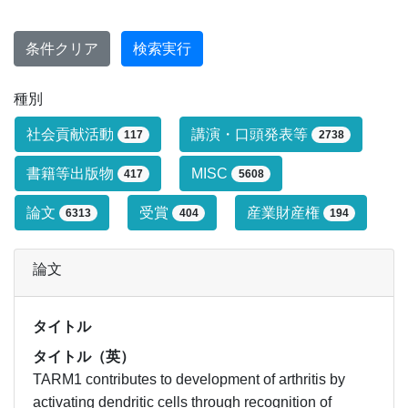
条件クリア
検索実行
種別
研究業績タイプによる絞り込み条件です
社会貢献活動
講演・口頭発表等
117
2738
書籍等出版物
MISC
417
5608
論文
受賞
産業財産権
6313
404
194
論文
タイトル
タイトル（英）
TARM1 contributes to development of arthritis by
activating dendritic cells through recognition of