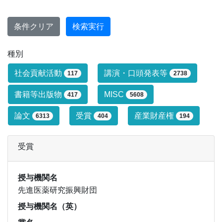
条件クリア
検索実行
種別
研究業績タイプによる絞り込み条件です
社会貢献活動
講演・口頭発表等
117
2738
書籍等出版物
MISC
417
5608
論文
受賞
産業財産権
6313
404
194
受賞
授与機関名
先進医薬研究振興財団
授与機関名（英）