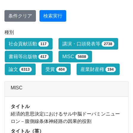
条件クリア
検索実行
種別
研究業績タイプによる絞り込み条件です
社会貢献活動
講演・口頭発表等
117
2738
書籍等出版物
MISC
417
5608
論文
受賞
産業財産権
6313
404
194
MISC
タイトル
経済的意思決定におけるサル中脳ドーパミンニュー
ロン－腹側線条体神経路の因果的役割
タイトル（英）