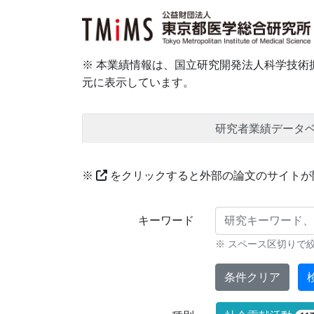
※ 本業績情報は、国立研究開発法人科学技術振
元に表示しています。
研究者業績データ
※
をクリックすると外部の論文のサイトが
研究業績に対する検索条件
キーワード
※ スペース区切りで
条件クリア