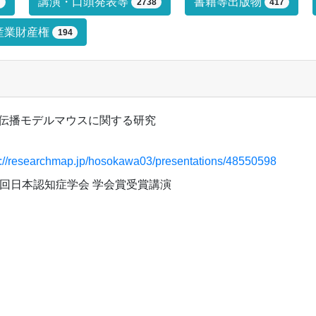
プによる絞り込み条件です。絞り込みは
講演・口頭発表等
書籍等出版物
7
2738
417
産業財産権
194
伝播モデルマウスに関する研究
s://researchmap.jp/hosokawa03/presentations/48550598
3回日本認知症学会 学会賞受賞講演