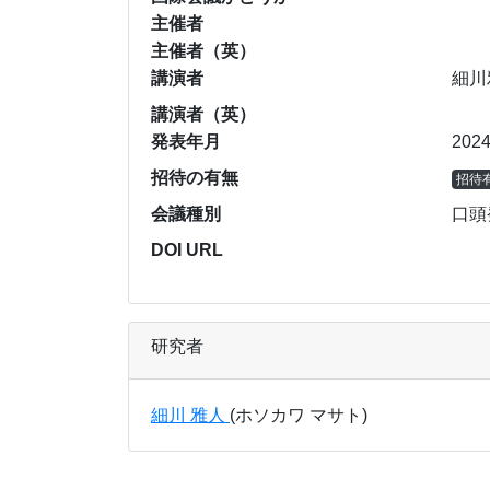
主催者
主催者（英）
講演者
細川
講演者（英）
発表年月
202
招待の有無
招待
会議種別
口頭
DOI URL
研究者
細川 雅人
(ホソカワ マサト)