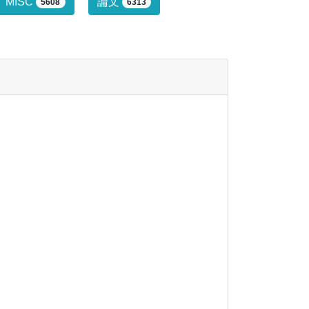
行っていません。
MISC
論文
5608
6313