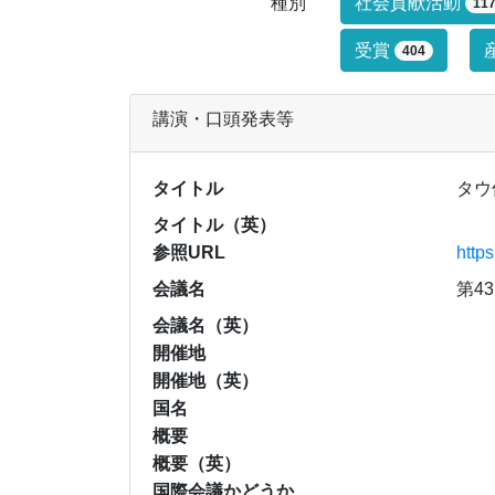
研究業績タイ
種別
社会貢献活動
11
受賞
404
講演・口頭発表等
タイトル
タウ
タイトル（英）
参照URL
http
会議名
第4
会議名（英）
開催地
開催地（英）
国名
概要
概要（英）
国際会議かどうか