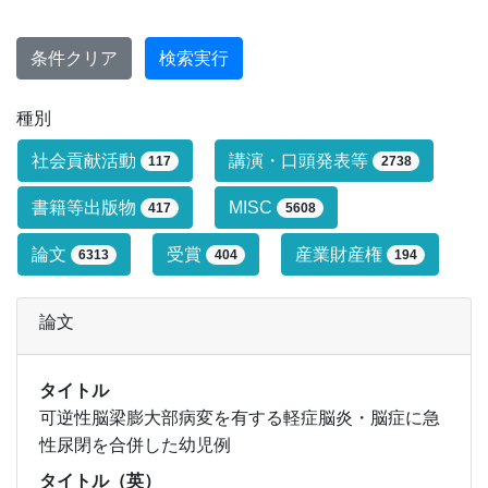
条件クリア
検索実行
種別
研究業績タイプによる絞り込み条件です
社会貢献活動
講演・口頭発表等
117
2738
書籍等出版物
MISC
417
5608
論文
受賞
産業財産権
6313
404
194
論文
タイトル
可逆性脳梁膨大部病変を有する軽症脳炎・脳症に急
性尿閉を合併した幼児例
タイトル（英）