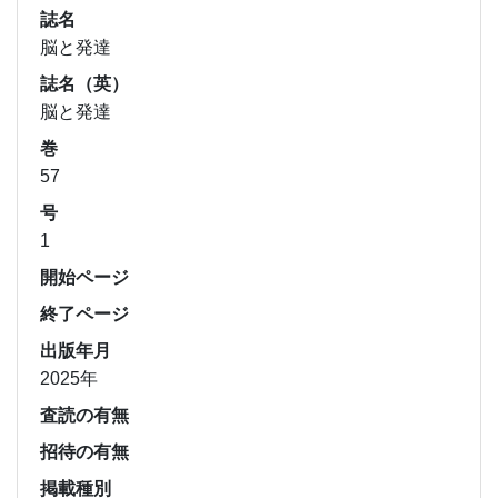
誌名
脳と発達
誌名（英）
脳と発達
巻
57
号
1
開始ページ
終了ページ
出版年月
2025年
査読の有無
招待の有無
掲載種別