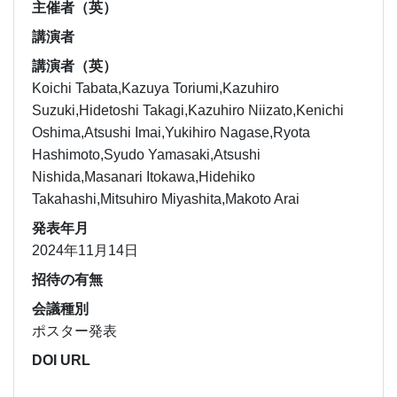
主催者（英）
講演者
講演者（英）
Koichi Tabata,Kazuya Toriumi,Kazuhiro
Suzuki,Hidetoshi Takagi,Kazuhiro Niizato,Kenichi
Oshima,Atsushi Imai,Yukihiro Nagase,Ryota
Hashimoto,Syudo Yamasaki,Atsushi
Nishida,Masanari Itokawa,Hidehiko
Takahashi,Mitsuhiro Miyashita,Makoto Arai
発表年月
2024年11月14日
招待の有無
会議種別
ポスター発表
DOI URL