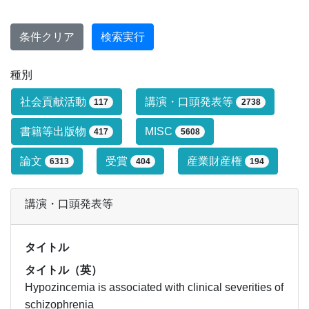
条件クリア
検索実行
種別
研究業績タイプによる絞り込み条件です
社会貢献活動
講演・口頭発表等
117
2738
書籍等出版物
MISC
417
5608
論文
受賞
産業財産権
6313
404
194
講演・口頭発表等
タイトル
タイトル（英）
Hypozincemia is associated with clinical severities of
schizophrenia