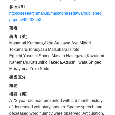
参照URL
https://researchmap.jp/masatohasegawa/published_
papers/48232553
著者
著者（英）
Masanori Kurihara,Akira Arakawa,Aya Midori
Tokumaru,Tomoyasu Matsubara,Hiroto
Eguchi,Yasushi Shimo,Masato Hasegawa,Kazutomi
Kanemaru,Katsuhiko Takeda,Atsushi Iwata,Shigeo
Murayama,Yuko Saito
担当区分
概要
概要（英）
A 72-year-old man presented with a 6-month history
of decreased voluntary speech. Sparse speech and
decreased word fluency were observed. Articulation,