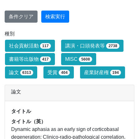
条件クリア
検索実行
種別
研究業績タイプによる絞り込み条件です
社会貢献活動
講演・口頭発表等
117
2738
書籍等出版物
MISC
417
5608
論文
受賞
産業財産権
6313
404
194
論文
タイトル
タイトル（英）
Dynamic aphasia as an early sign of corticobasal
degeneration: Clinico-radio-pathological correlation.