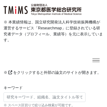
※ 本業績情報は、国立研究開発法人科学技術振興機構が
運営するサービス「Researchmap」に登録されている研
究者データ（プロフィール、業績等）を元に表示していま
す。
※
をクリックすると外部の論文のサイトが開きます。
研究業績に対する検索条件
キーワード
※ スペース区切りで絞り込み検索が可能です。