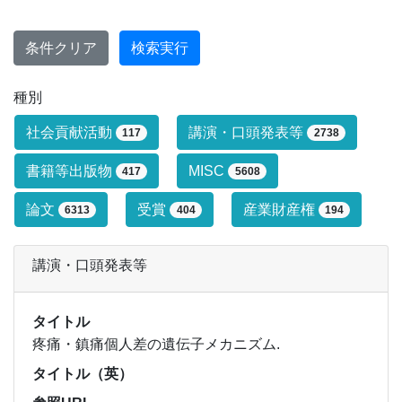
条件クリア
検索実行
種別
研究業績タイプによる絞り込み条件です
社会貢献活動
講演・口頭発表等
117
2738
書籍等出版物
MISC
417
5608
論文
受賞
産業財産権
6313
404
194
講演・口頭発表等
タイトル
疼痛・鎮痛個人差の遺伝子メカニズム.
タイトル（英）