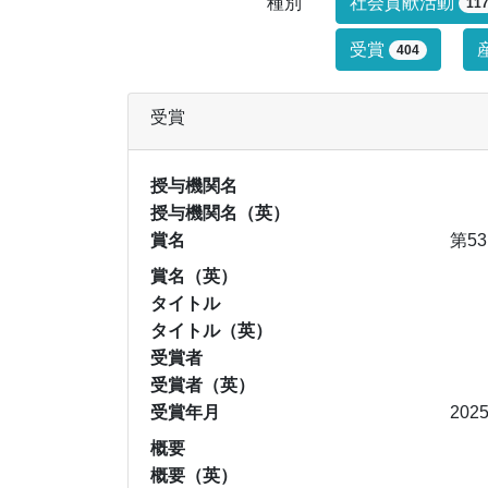
研究業績タイ
種別
社会貢献活動
11
受賞
404
受賞
授与機関名
授与機関名（英）
賞名
第5
賞名（英）
タイトル
タイトル（英）
受賞者
受賞者（英）
受賞年月
202
概要
概要（英）