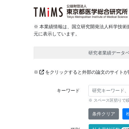
※ 本業績情報は、国立研究開発法人科学技術振
元に表示しています。
研究者業績データ
※
をクリックすると外部の論文のサイトが
研究業績に対する検索条件
キーワード
※ スペース区切りで
条件クリア