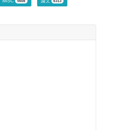
行っていません。
MISC
論文
5608
6313