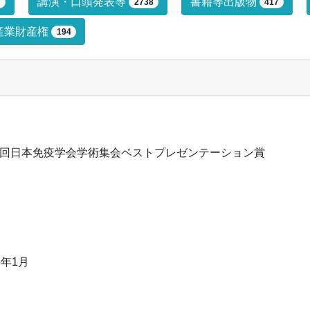
プによる絞り込み条件です。絞り込みは
講演・口頭発表等
書籍等出版物
7
2738
417
産業財産権
194
3回日本免疫学会学術集会ベストプレゼンテーション賞
5年1月