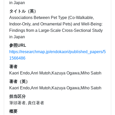
in Japan
タイトル（英）
Associations Between Pet Type (Co-Walkable,
Indoor-Only, and Ornamental Pets) and Well-Being:
Findings from a Large-Scale Cross-Sectional Study
in Japan
参照URL
https://researchmap.jp/endokaori/published_papers/5
1566486
著者
Kaori Endo,Anri Mutoh,Kazuya Ogawa,Miho Satoh
著者（英）
Kaori Endo,Anri Mutoh,Kazuya Ogawa,Miho Satoh
担当区分
筆頭著者, 責任著者
概要