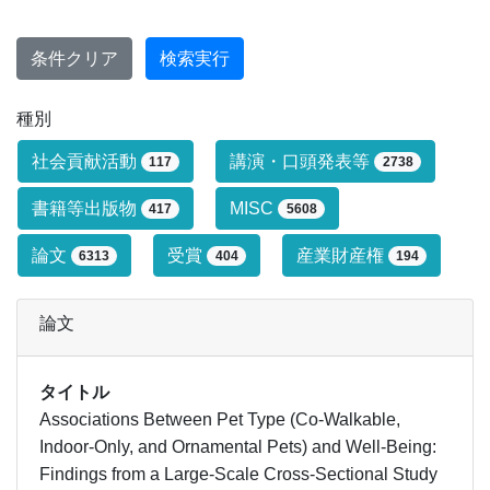
条件クリア
検索実行
種別
研究業績タイプによる絞り込み条件です
社会貢献活動
講演・口頭発表等
117
2738
書籍等出版物
MISC
417
5608
論文
受賞
産業財産権
6313
404
194
論文
タイトル
Associations Between Pet Type (Co-Walkable,
Indoor-Only, and Ornamental Pets) and Well-Being:
Findings from a Large-Scale Cross-Sectional Study