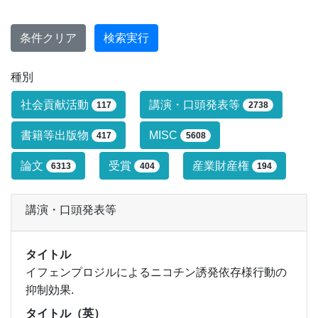
条件クリア
検索実行
種別
研究業績タイプによる絞り込み条件です
社会貢献活動
講演・口頭発表等
117
2738
書籍等出版物
MISC
417
5608
論文
受賞
産業財産権
6313
404
194
講演・口頭発表等
タイトル
イフェンプロジルによるニコチン誘発依存様行動の
抑制効果.
タイトル（英）