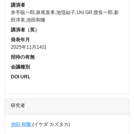
講演者
井手聡一郎,泉尾直孝,池窪結子,Uhl GR,曽良一郎,新
田淳美,池田和隆
講演者（英）
発表年月
2025年11月14日
招待の有無
会議種別
DOI URL
研究者
池田 和隆
(イケダ カズタカ)