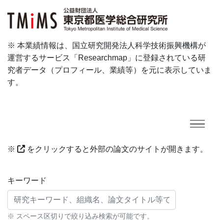
※ 本業績情報は、国立研究開発法人科学技術振興機構が
運営するサービス「Researchmap」に登録されている研
究者データ（プロフィール、業績等）を元に表示していま
す。
※
をクリックすると外部の論文のサイトが開きます。
研究業績に対する検索条件
キーワード
※ スペース区切りで絞り込み検索が可能です。