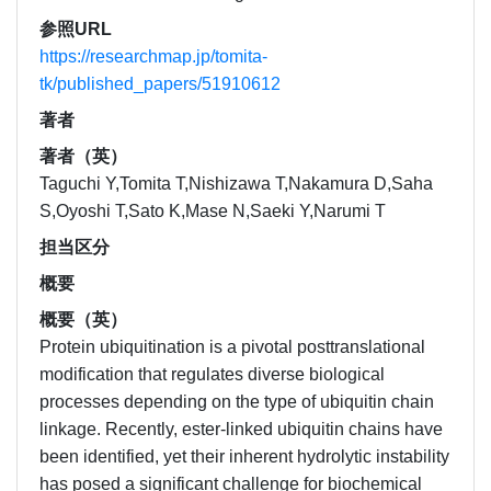
参照URL
https://researchmap.jp/tomita-
tk/published_papers/51910612
著者
著者（英）
Taguchi Y,Tomita T,Nishizawa T,Nakamura D,Saha
S,Oyoshi T,Sato K,Mase N,Saeki Y,Narumi T
担当区分
概要
概要（英）
Protein ubiquitination is a pivotal posttranslational
modification that regulates diverse biological
processes depending on the type of ubiquitin chain
linkage. Recently, ester-linked ubiquitin chains have
been identified, yet their inherent hydrolytic instability
has posed a significant challenge for biochemical