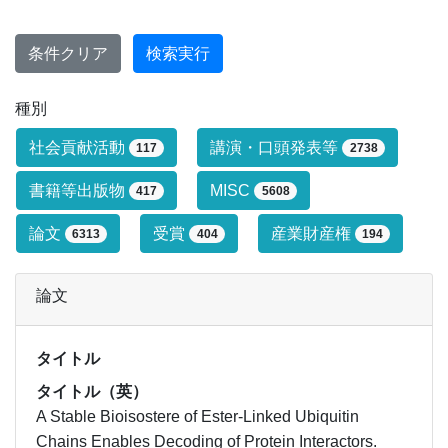
条件クリア
検索実行
種別
研究業績タイプによる絞り込み条件です
社会貢献活動
講演・口頭発表等
117
2738
書籍等出版物
MISC
417
5608
論文
受賞
産業財産権
6313
404
194
論文
タイトル
タイトル（英）
A Stable Bioisostere of Ester-Linked Ubiquitin
Chains Enables Decoding of Protein Interactors.