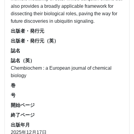
also provides a broadly applicable framework for
dissecting their biological roles, paving the way for
future discoveries in ubiquitin signaling.
出版者・発行元
出版者・発行元（英）
誌名
誌名（英）
Chembiochem : a European journal of chemical
biology
巻
号
開始ページ
終了ページ
出版年月
2025年12月17日