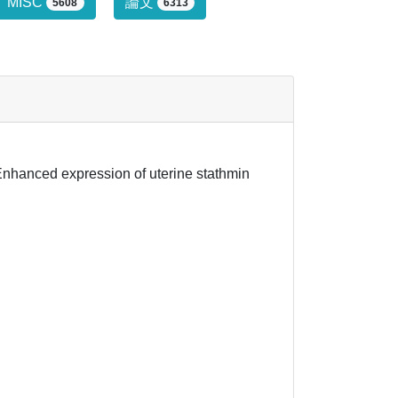
行っていません。
MISC
論文
5608
6313
 Enhanced expression of uterine stathmin