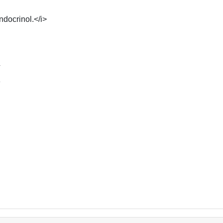
ndocrinol.</i>
4
3