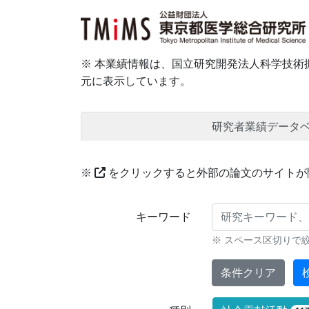
※ 本業績情報は、国立研究開発法人科学技術振
元に表示しています。
研究者業績データ
※
をクリックすると外部の論文のサイトが
研究業績に対する検索条件
キーワード
※ スペース区切りで
条件クリア