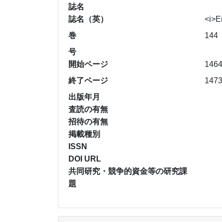
誌名
誌名（英）
<i>E
巻
144
号
開始ページ
146
終了ページ
147
出版年月
査読の有無
招待の有無
掲載種別
ISSN
DOI URL
共同研究・競争的資金等の研究課
題