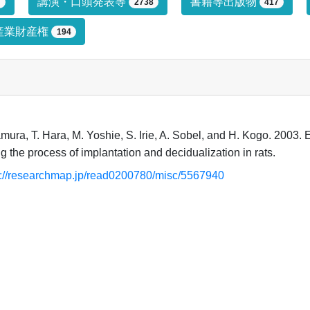
プによる絞り込み条件です。絞り込みは
講演・口頭発表等
書籍等出版物
7
2738
417
産業財産権
194
mura, T. Hara, M. Yoshie, S. Irie, A. Sobel, and H. Kogo. 2003.
g the process of implantation and decidualization in rats.
s://researchmap.jp/read0200780/misc/5567940