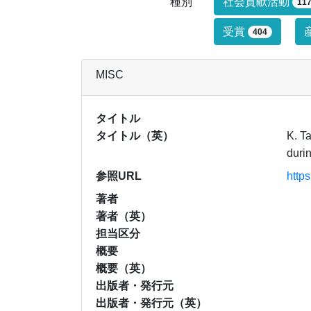
研究業績タイ
種別
社会貢献活動
11
受賞
404
MISC
タイトル
タイトル（英）
K. Ta
durin
参照URL
http
著者
著者（英）
担当区分
概要
概要（英）
出版者・発行元
出版者・発行元（英）