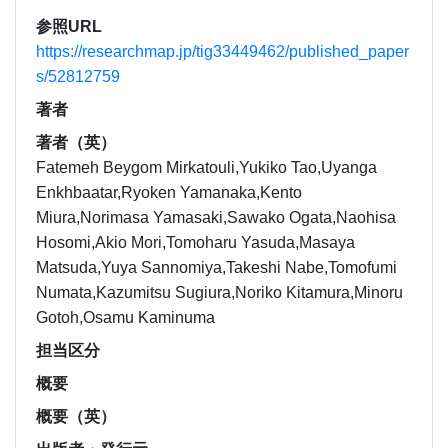
参照URL
https://researchmap.jp/tig33449462/published_paper
s/52812759
著者
著者（英）
Fatemeh Beygom Mirkatouli,Yukiko Tao,Uyanga
Enkhbaatar,Ryoken Yamanaka,Kento
Miura,Norimasa Yamasaki,Sawako Ogata,Naohisa
Hosomi,Akio Mori,Tomoharu Yasuda,Masaya
Matsuda,Yuya Sannomiya,Takeshi Nabe,Tomofumi
Numata,Kazumitsu Sugiura,Noriko Kitamura,Minoru
Gotoh,Osamu Kaminuma
担当区分
概要
概要（英）