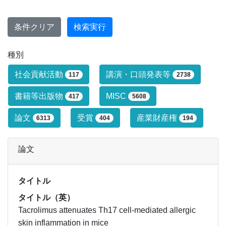
条件クリア
検索実行
種別
研究業績タイプによる絞り込み条件です
社会貢献活動
講演・口頭発表等
117
2738
書籍等出版物
MISC
417
5608
論文
受賞
産業財産権
6313
404
194
論文
タイトル
タイトル（英）
Tacrolimus attenuates Th17 cell-mediated allergic
skin inflammation in mice