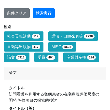
条件クリア
検索実行
種別
研究業績タイプによる絞り込み条件です
社会貢献活動
講演・口頭発表等
117
2738
書籍等出版物
MISC
417
5608
論文
受賞
産業財産権
6313
404
194
論文
タイトル
訪問看護を利用する難病患者の在宅療養評価尺度の
開発 評価項目の探索的検討
タイトル（英）