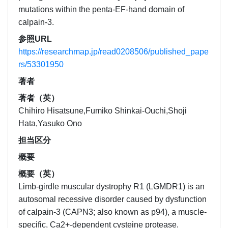
mutations within the penta-EF-hand domain of
calpain-3.
参照URL
https://researchmap.jp/read0208506/published_pape
rs/53301950
著者
著者（英）
Chihiro Hisatsune,Fumiko Shinkai-Ouchi,Shoji
Hata,Yasuko Ono
担当区分
概要
概要（英）
Limb-girdle muscular dystrophy R1 (LGMDR1) is an
autosomal recessive disorder caused by dysfunction
of calpain-3 (CAPN3; also known as p94), a muscle-
specific, Ca2+-dependent cysteine protease.