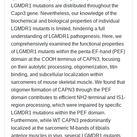
LGMDR1 mutations are distributed throughout the
Capn3 gene. Nevertheless, our knowledge of the
biochemical and biological properties of individual
LGMDR1 mutants is limited, hindering a full
understanding of LGMDR1 pathogenesis. Here, we
comprehensively examined the functional properties
of LGMDR1 mutants within the penta-EF-hand (PEF)
domain at the COOH terminus of CAPN3, focusing
on their autolytic processing, oligomerization, titin
binding, and subcellular localization within
sarcomeres of mouse skeletal muscle. We found that
oligomer formation of CAPN3 through the PEF
domain contributes to efficient NH2-terminal and IS1-
region processing, which were impaired by specific
LGMDR1 mutations within the PEF domain.
Furthermore, while WT CAPN3 predominantly
localized at the sarcomeric M-bands of tibialis
anterior muscles in vivo, several LGMDR1 mutants