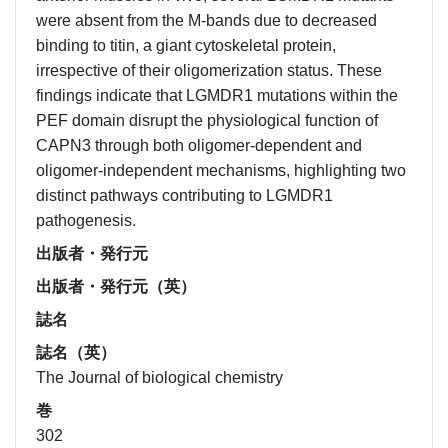
were absent from the M-bands due to decreased
binding to titin, a giant cytoskeletal protein,
irrespective of their oligomerization status. These
findings indicate that LGMDR1 mutations within the
PEF domain disrupt the physiological function of
CAPN3 through both oligomer-dependent and
oligomer-independent mechanisms, highlighting two
distinct pathways contributing to LGMDR1
pathogenesis.
出版者・発行元
出版者・発行元（英）
誌名
誌名（英）
The Journal of biological chemistry
巻
302