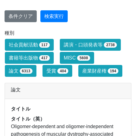
条件クリア
検索実行
種別
研究業績タイプによる絞り込み条件です
社会貢献活動
講演・口頭発表等
117
2738
書籍等出版物
MISC
417
5608
論文
受賞
産業財産権
6313
404
194
論文
タイトル
タイトル（英）
Oligomer-dependent and oligomer-independent
pathogenesis of muscular dystrophy-associated