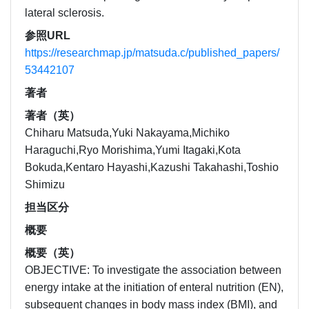
lateral sclerosis.
参照URL
https://researchmap.jp/matsuda.c/published_papers/
53442107
著者
著者（英）
Chiharu Matsuda,Yuki Nakayama,Michiko
Haraguchi,Ryo Morishima,Yumi Itagaki,Kota
Bokuda,Kentaro Hayashi,Kazushi Takahashi,Toshio
Shimizu
担当区分
概要
概要（英）
OBJECTIVE: To investigate the association between
energy intake at the initiation of enteral nutrition (EN),
subsequent changes in body mass index (BMI), and