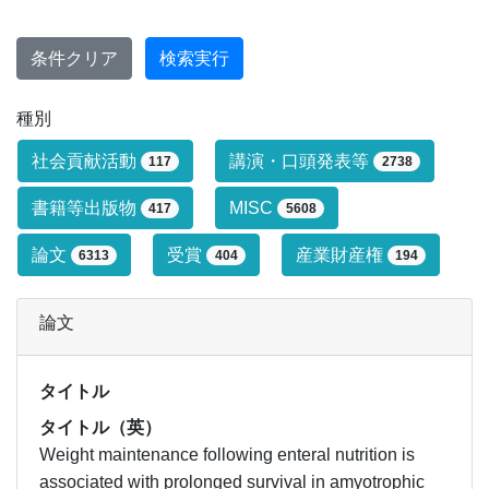
条件クリア
検索実行
種別
研究業績タイプによる絞り込み条件です
社会貢献活動
講演・口頭発表等
117
2738
書籍等出版物
MISC
417
5608
論文
受賞
産業財産権
6313
404
194
論文
タイトル
タイトル（英）
Weight maintenance following enteral nutrition is
associated with prolonged survival in amyotrophic