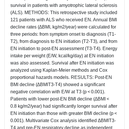
survival in patients with amyotrophic lateral sclerosis
(ALS). METHODS: This retrospective study included
121 patients with ALS who received EN. Annual BMI
decline rates (∆BMI, kg/m2/year) were calculated for
three periods: from symptom onset to diagnosis (T1-
T2), from diagnosis to EN initiation (T2-T3), and from
EN initiation to post-EN assessment (T3-T4). Energy
intake per weight (E/W, kcal/kg/day) at EN initiation
was also assessed. Survival after EN initiation was
analyzed using Kaplan-Meier methods and Cox
proportional hazards models. RESULTS: Post-EN
BMI decline (∆BMIT3-T4) showed a significant
negative correlation with E/W at T3 (p < 0.001).
Patients with lower post-EN BMI decline (∆BMI <
0.8 kg/m2/year) had significantly longer survival after
EN initiation than those with greater BMI decline (p <
0.001). Multivariate Cox analysis identified ∆BMIT3-
T4 and pre-EN respiratory decline as independent