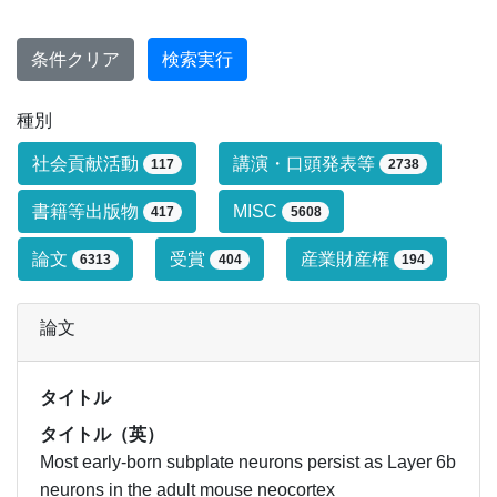
条件クリア
検索実行
種別
研究業績タイプによる絞り込み条件です
社会貢献活動
講演・口頭発表等
117
2738
書籍等出版物
MISC
417
5608
論文
受賞
産業財産権
6313
404
194
論文
タイトル
タイトル（英）
Most early-born subplate neurons persist as Layer 6b
neurons in the adult mouse neocortex