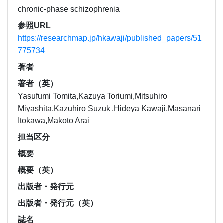
chronic-phase schizophrenia
参照URL
https://researchmap.jp/hkawaji/published_papers/51
775734
著者
著者（英）
Yasufumi Tomita,Kazuya Toriumi,Mitsuhiro
Miyashita,Kazuhiro Suzuki,Hideya Kawaji,Masanari
Itokawa,Makoto Arai
担当区分
概要
概要（英）
出版者・発行元
出版者・発行元（英）
誌名