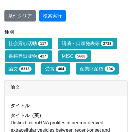
条件クリア
検索実行
種別
研究業績タイプによる絞り込み条件です
社会貢献活動
講演・口頭発表等
117
2738
書籍等出版物
MISC
417
5608
論文
受賞
産業財産権
6313
404
194
論文
タイトル
タイトル（英）
Distinct microRNA profiles in neuron-derived
extracellular vesicles between recent-onset and