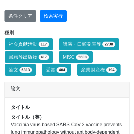
条件クリア
検索実行
種別
研究業績タイプによる絞り込み条件です
社会貢献活動
講演・口頭発表等
117
2738
書籍等出版物
MISC
417
5608
論文
受賞
産業財産権
6313
404
194
論文
タイトル
タイトル（英）
Vaccinia virus-based SARS-CoV-2 vaccine prevents
lung immunopathology without antibody-dependent