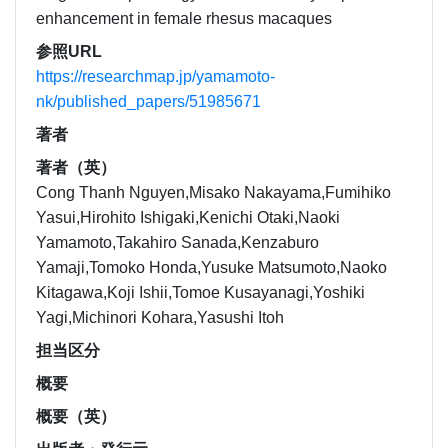
enhancement in female rhesus macaques
参照URL
https://researchmap.jp/yamamoto-
nk/published_papers/51985671
著者
著者（英）
Cong Thanh Nguyen,Misako Nakayama,Fumihiko
Yasui,Hirohito Ishigaki,Kenichi Otaki,Naoki
Yamamoto,Takahiro Sanada,Kenzaburo
Yamaji,Tomoko Honda,Yusuke Matsumoto,Naoko
Kitagawa,Koji Ishii,Tomoe Kusayanagi,Yoshiki
Yagi,Michinori Kohara,Yasushi Itoh
担当区分
概要
概要（英）