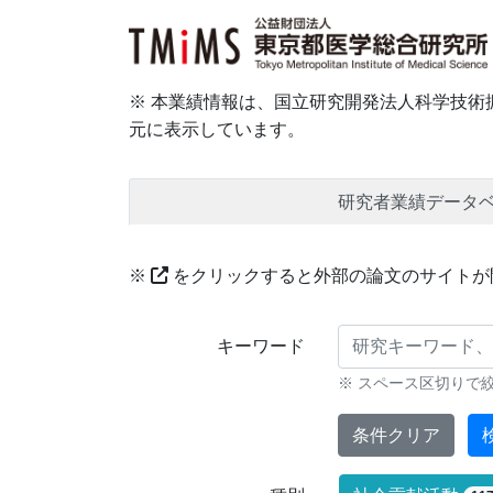
※ 本業績情報は、国立研究開発法人科学技術振
元に表示しています。
研究者業績データ
※
をクリックすると外部の論文のサイトが
研究業績に対する検索条件
キーワード
※ スペース区切りで
条件クリア