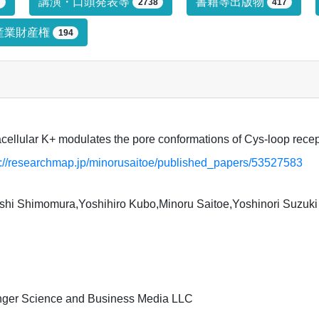
プによる絞り込み条件です。絞り込みは
講演・口頭発表等
書籍等出版物
7
2738
417
産業財産権
194
acellular K+ modulates the pore conformations of Cys-loop rece
s://researchmap.jp/minorusaitoe/published_papers/53527583
shi Shimomura,Yoshihiro Kubo,Minoru Saitoe,Yoshinori Suzuki
nger Science and Business Media LLC