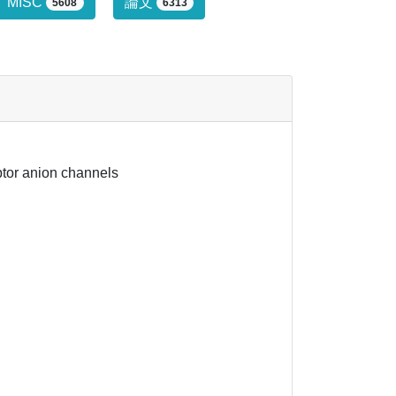
行っていません。
MISC
論文
5608
6313
ptor anion channels