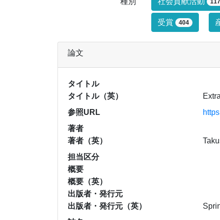
研究業績タイ
種別
社会貢献活動
11
受賞
404
論文
タイトル
タイトル（英）
Extr
参照URL
http
著者
著者（英）
Taku
担当区分
概要
概要（英）
出版者・発行元
出版者・発行元（英）
Spri