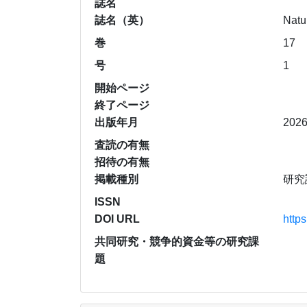
誌名
誌名（英）
Natu
巻
17
号
1
開始ページ
終了ページ
出版年月
202
査読の有無
招待の有無
掲載種別
研究
ISSN
DOI URL
http
共同研究・競争的資金等の研究課
題