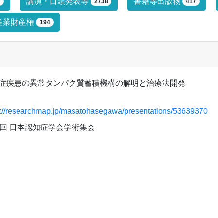
プによる絞り込み条件です。絞り込みは
講演・口頭発表等
書籍等出版物
7
2738
417
産業財産権
194
症疾患の異常タンパク質蓄積機構の解明と治療法開発
s://researchmap.jp/masatohasegawa/presentations/53639370
4回 日本認知症学会学術集会