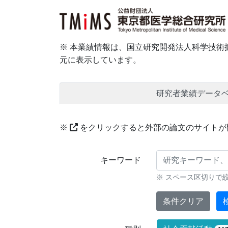
※ 本業績情報は、国立研究開発法人科学技術振
元に表示しています。
研究者業績データ
※
をクリックすると外部の論文のサイトが
研究業績に対する検索条件
キーワード
※ スペース区切りで
条件クリア