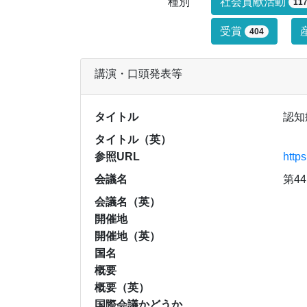
研究業績タイ
種別
社会貢献活動
11
受賞
404
講演・口頭発表等
タイトル
認知
タイトル（英）
参照URL
http
会議名
第4
会議名（英）
開催地
開催地（英）
国名
概要
概要（英）
国際会議かどうか