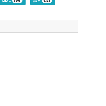
行っていません。
MISC
論文
5608
6313