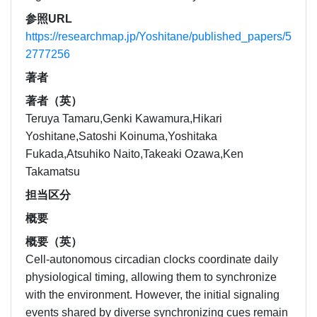
参照URL
https://researchmap.jp/Yoshitane/published_papers/5
2777256
著者
著者（英）
Teruya Tamaru,Genki Kawamura,Hikari
Yoshitane,Satoshi Koinuma,Yoshitaka
Fukada,Atsuhiko Naito,Takeaki Ozawa,Ken
Takamatsu
担当区分
概要
概要（英）
Cell-autonomous circadian clocks coordinate daily
physiological timing, allowing them to synchronize
with the environment. However, the initial signaling
events shared by diverse synchronizing cues remain