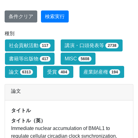
条件クリア
検索実行
種別
研究業績タイプによる絞り込み条件です
社会貢献活動
講演・口頭発表等
117
2738
書籍等出版物
MISC
417
5608
論文
受賞
産業財産権
6313
404
194
論文
タイトル
タイトル（英）
Immediate nuclear accumulation of BMAL1 to
regulate cellular circadian clock synchronization.