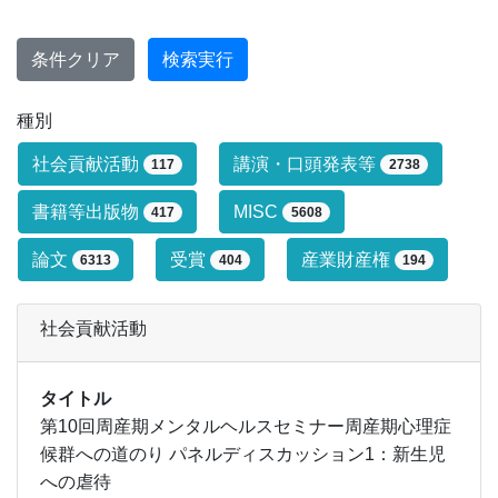
条件クリア
検索実行
種別
研究業績タイプによる絞り込み条件です
社会貢献活動
講演・口頭発表等
117
2738
書籍等出版物
MISC
417
5608
論文
受賞
産業財産権
6313
404
194
社会貢献活動
タイトル
第10回周産期メンタルヘルスセミナー周産期心理症
候群への道のり パネルディスカッション1：新生児
への虐待