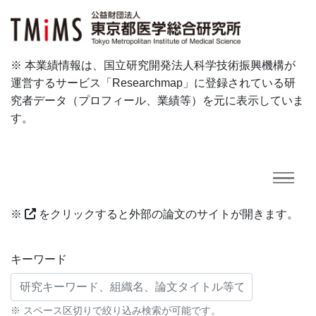
※ 本業績情報は、国立研究開発法人科学技術振興機構が
運営するサービス「Researchmap」に登録されている研
究者データ（プロフィール、業績等）を元に表示していま
す。
※
をクリックすると外部の論文のサイトが開きます。
研究業績に対する検索条件
キーワード
※ スペース区切りで絞り込み検索が可能です。