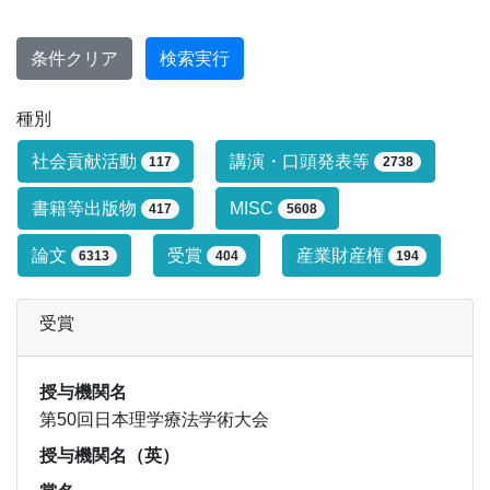
条件クリア
検索実行
種別
研究業績タイプによる絞り込み条件です
社会貢献活動
講演・口頭発表等
117
2738
書籍等出版物
MISC
417
5608
論文
受賞
産業財産権
6313
404
194
受賞
授与機関名
第50回日本理学療法学術大会
授与機関名（英）