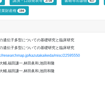
プによる絞り込み条件です。絞り込みは
講演・口頭発表等
書籍等出版物
7
2738
417
産業財産権
194
の遺伝子多型についての基礎研究と臨床研究
の遺伝子多型についての基礎研究と臨床研究
s://researchmap.jp/kazutakaikeda/misc/22595550
大輔,福田謙一,林田眞和,池田和隆
大輔,福田謙一,林田眞和,池田和隆