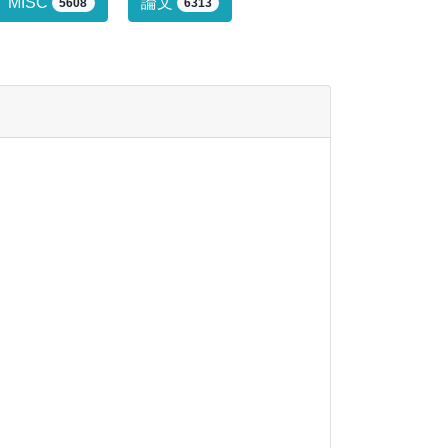
行っていません。
MISC
論文
5608
6313