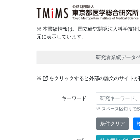
※ 本業績情報は、国立研究開発法人科学技術振
元に表示しています。
研究者業績データ
※
をクリックすると外部の論文のサイトが
研究業績に対する検索条件
キーワード
※ スペース区切りで
条件クリア