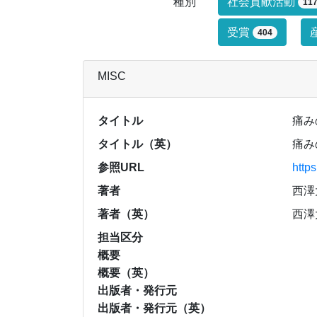
研究業績タイ
種別
社会貢献活動
11
受賞
404
MISC
タイトル
痛み
タイトル（英）
痛み
参照URL
http
著者
西澤
著者（英）
西澤
担当区分
概要
概要（英）
出版者・発行元
出版者・発行元（英）