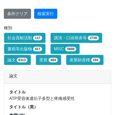
条件クリア
検索実行
種別
研究業績タイプによる絞り込み条件です
社会貢献活動
講演・口頭発表等
117
2738
書籍等出版物
MISC
417
5608
論文
受賞
産業財産権
6313
404
194
論文
タイトル
ATP受容体遺伝子多型と疼痛感受性
タイトル（英）