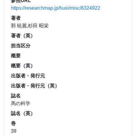
参照URL
https://researchmap.jp/huxi/misc/6324922
著者
郭 暁麗,杉田 昭栄
著者（英）
担当区分
概要
概要（英）
出版者・発行元
出版者・発行元（英）
誌名
馬の科学
誌名（英）
巻
39