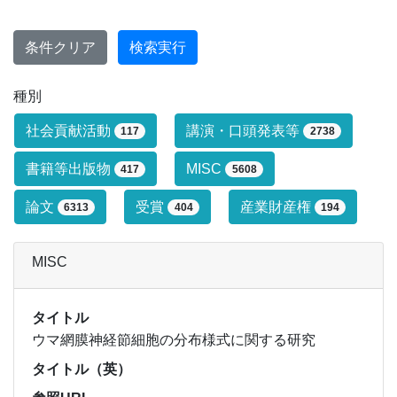
条件クリア
検索実行
種別
研究業績タイプによる絞り込み条件です
社会貢献活動
講演・口頭発表等
117
2738
書籍等出版物
MISC
417
5608
論文
受賞
産業財産権
6313
404
194
MISC
タイトル
ウマ網膜神経節細胞の分布様式に関する研究
タイトル（英）