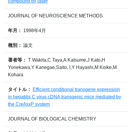
compound by laser
JOURNAL OF NEUROSCIENCE METHODS
年月：
1998年4月
種別：
論文
著者等：
T Wakita,C Taya,A Katsume,J Kato,H
Yonekawa,Y Kanegae,Saito, I,Y Hayashi,M Koike,M
Kohara
タイトル：
Efficient conditional transgene expression
in hepatitis C virus cDNA transgenic mice mediated by
the Cre/loxP system
JOURNAL OF BIOLOGICAL CHEMISTRY