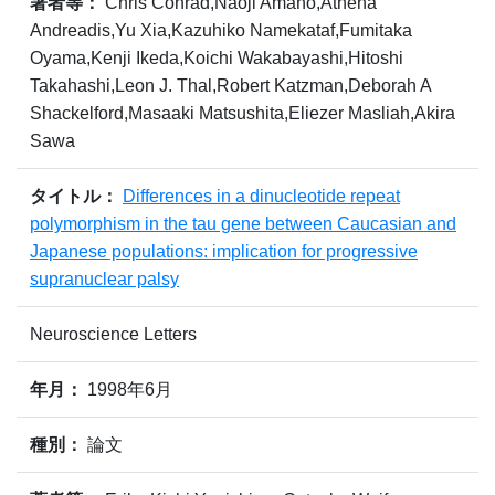
著者等：
Chris Conrad,Naoji Amano,Athena
Andreadis,Yu Xia,Kazuhiko Namekataf,Fumitaka
Oyama,Kenji Ikeda,Koichi Wakabayashi,Hitoshi
Takahashi,Leon J. Thal,Robert Katzman,Deborah A
Shackelford,Masaaki Matsushita,Eliezer Masliah,Akira
Sawa
タイトル：
Differences in a dinucleotide repeat
polymorphism in the tau gene between Caucasian and
Japanese populations: implication for progressive
supranuclear palsy
Neuroscience Letters
年月：
1998年6月
種別：
論文