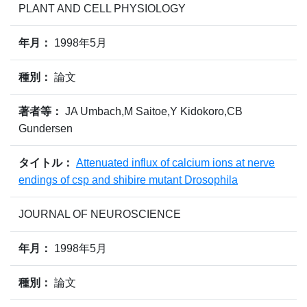
PLANT AND CELL PHYSIOLOGY
年月：
1998年5月
種別：
論文
著者等：
JA Umbach,M Saitoe,Y Kidokoro,CB
Gundersen
タイトル：
Attenuated influx of calcium ions at nerve
endings of csp and shibire mutant Drosophila
JOURNAL OF NEUROSCIENCE
年月：
1998年5月
種別：
論文