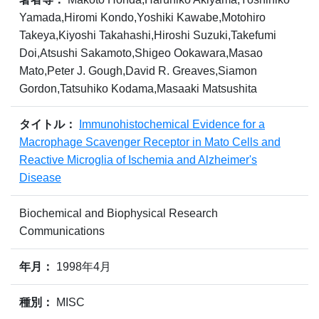
Yamada,Hiromi Kondo,Yoshiki Kawabe,Motohiro
Takeya,Kiyoshi Takahashi,Hiroshi Suzuki,Takefumi
Doi,Atsushi Sakamoto,Shigeo Ookawara,Masao
Mato,Peter J. Gough,David R. Greaves,Siamon
Gordon,Tatsuhiko Kodama,Masaaki Matsushita
タイトル：
Immunohistochemical Evidence for a
Macrophage Scavenger Receptor in Mato Cells and
Reactive Microglia of Ischemia and Alzheimer's
Disease
Biochemical and Biophysical Research
Communications
年月：
1998年4月
種別：
MISC