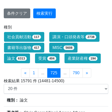
条件クリア
検索実行
種別
研究業績タイプによる絞り込み条件です
社会貢献活動
講演・口頭発表等
117
2738
書籍等出版物
MISC
417
5608
論文
受賞
産業財産権
6313
404
194
«
1
...
725
...
790
»
検索結果 15791 件 (14481-14500)
業績情報の検索結果(15791件)の内、14481件～14500
種別：
論文