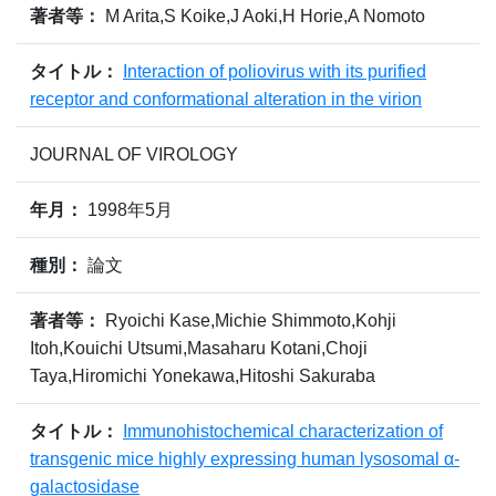
著者等：
M Arita,S Koike,J Aoki,H Horie,A Nomoto
タイトル：
Interaction of poliovirus with its purified
receptor and conformational alteration in the virion
JOURNAL OF VIROLOGY
年月：
1998年5月
種別：
論文
著者等：
Ryoichi Kase,Michie Shimmoto,Kohji
Itoh,Kouichi Utsumi,Masaharu Kotani,Choji
Taya,Hiromichi Yonekawa,Hitoshi Sakuraba
タイトル：
Immunohistochemical characterization of
transgenic mice highly expressing human lysosomal α-
galactosidase