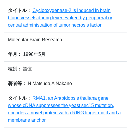
タイトル：
Cyclooxygenase-2 is induced in brain
blood vessels during fever evoked by peripheral or
central administration of tumor necrosis factor
Molecular Brain Research
年月：
1998年5月
種別：
論文
著者等：
N Matsuda,A Nakano
タイトル：
RMA1, an Arabidopsis thaliana gene
whose cDNA suppresses the yeast sec15 mutation,
encodes a novel protein with a RING finger motif and a
membrane anchor