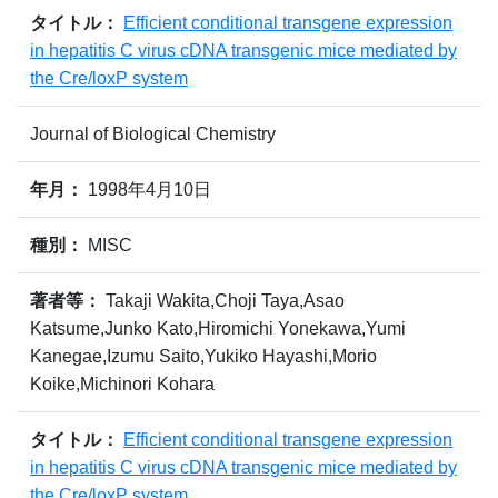
タイトル：
Efficient conditional transgene expression
in hepatitis C virus cDNA transgenic mice mediated by
the Cre/loxP system
Journal of Biological Chemistry
年月：
1998年4月10日
種別：
MISC
著者等：
Takaji Wakita,Choji Taya,Asao
Katsume,Junko Kato,Hiromichi Yonekawa,Yumi
Kanegae,Izumu Saito,Yukiko Hayashi,Morio
Koike,Michinori Kohara
タイトル：
Efficient conditional transgene expression
in hepatitis C virus cDNA transgenic mice mediated by
the Cre/loxP system