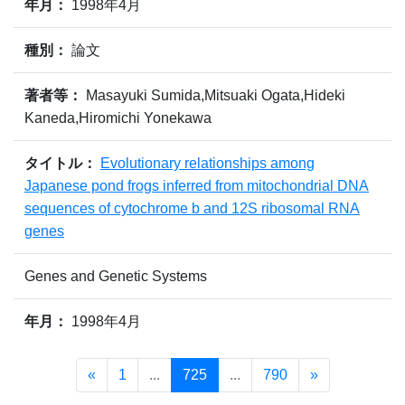
年月：
1998年4月
種別：
論文
著者等：
Masayuki Sumida,Mitsuaki Ogata,Hideki
Kaneda,Hiromichi Yonekawa
タイトル：
Evolutionary relationships among
Japanese pond frogs inferred from mitochondrial DNA
sequences of cytochrome b and 12S ribosomal RNA
genes
Genes and Genetic Systems
年月：
1998年4月
«
1
...
725
...
790
»