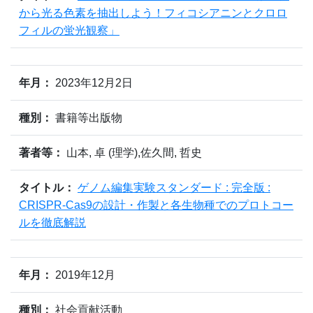
から光る色素を抽出しよう！フィコシアニンとクロロ
フィルの蛍光観察」
年月：
2023年12月2日
種別：
書籍等出版物
著者等：
山本, 卓 (理学),佐久間, 哲史
タイトル：
ゲノム編集実験スタンダード : 完全版 :
CRISPR-Cas9の設計・作製と各生物種でのプロトコー
ルを徹底解説
年月：
2019年12月
種別：
社会貢献活動