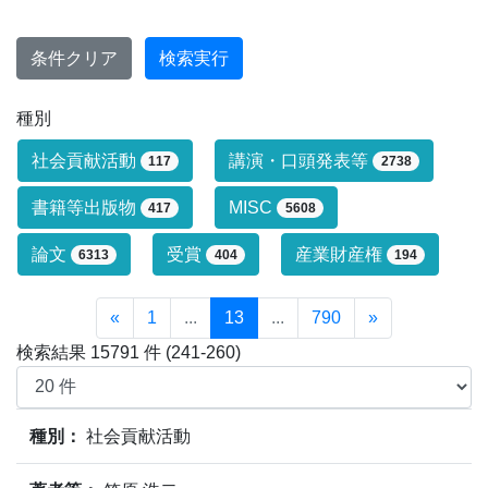
条件クリア
検索実行
種別
研究業績タイプによる絞り込み条件です
社会貢献活動
講演・口頭発表等
117
2738
書籍等出版物
MISC
417
5608
論文
受賞
産業財産権
6313
404
194
«
1
...
13
...
790
»
検索結果 15791 件 (241-260)
業績情報の検索結果(15791件)の内、241件～260件目ま
種別：
社会貢献活動