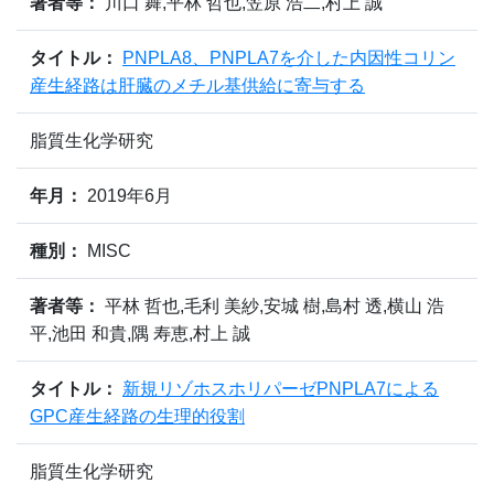
著者等：
川口 舞,平林 哲也,笠原 浩二,村上 誠
タイトル：
PNPLA8、PNPLA7を介した内因性コリン
産生経路は肝臓のメチル基供給に寄与する
脂質生化学研究
年月：
2019年6月
種別：
MISC
著者等：
平林 哲也,毛利 美紗,安城 樹,島村 透,横山 浩
平,池田 和貴,隅 寿恵,村上 誠
タイトル：
新規リゾホスホリパーゼPNPLA7による
GPC産生経路の生理的役割
脂質生化学研究