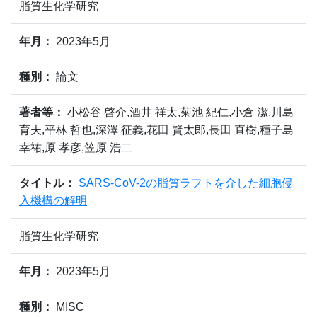
脂質生化学研究
年月：
2023年5月
種別：
論文
著者等：
小松谷 啓介,酒井 祥太,菊池 紀仁,小倉 潔,川島
育夫,平林 哲也,深澤 征義,花田 賢太郎,長田 直樹,種子島
幸祐,原 孝彦,笠原 浩二
タイトル：
SARS-CoV-2の脂質ラフトを介した細胞侵
入機構の解明
脂質生化学研究
年月：
2023年5月
種別：
MISC