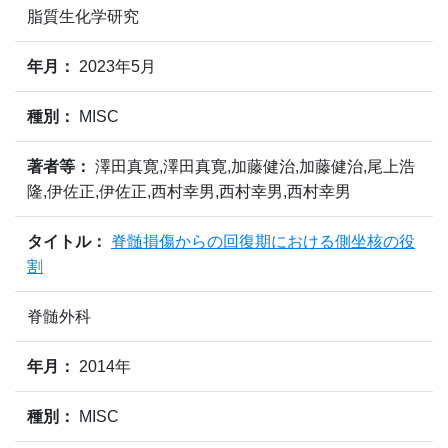
脂質生化学研究
年月：
2023年5月
種別：
MISC
著者等：
澤田真寛,澤田真寛,加藤健治,加藤健治,尾上浩
隆,伊佐正,伊佐正,西村幸男,西村幸男,西村幸男
タイトル：
脊髄損傷からの回復期における側坐核の役
割
脊髄外科
年月：
2014年
種別：
MISC