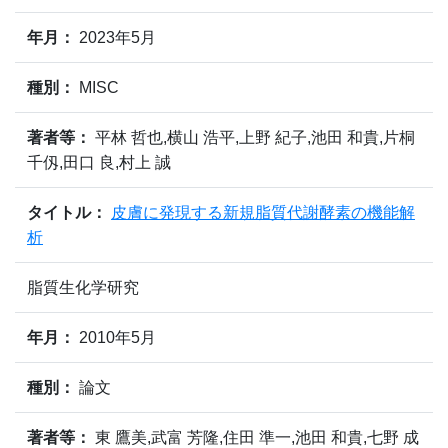
年月：
2023年5月
種別：
MISC
著者等：
平林 哲也,横山 浩平,上野 紀子,池田 和貴,片桐
千仭,田口 良,村上 誠
タイトル：
皮膚に発現する新規脂質代謝酵素の機能解
析
脂質生化学研究
年月：
2010年5月
種別：
論文
著者等：
東 鷹美,武富 芳隆,住田 準一,池田 和貴,七野 成