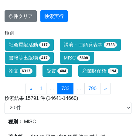
条件クリア
検索実行
種別
研究業績タイプによる絞り込み条件です
社会貢献活動
講演・口頭発表等
117
2738
書籍等出版物
MISC
417
5608
論文
受賞
産業財産権
6313
404
194
«
1
...
733
...
790
»
検索結果 15791 件 (14641-14660)
業績情報の検索結果(15791件)の内、14641件～14660
種別：
MISC