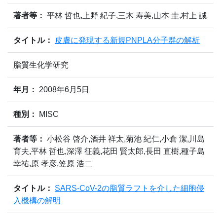
著者等：
平林 哲也,上野 紀子,三木 寿美,山本 圭,村上 誠
タイトル：
皮膚に発現する新規PNPLA分子群の解析
脂質生化学研究
年月：
2008年6月5日
種別：
MISC
著者等：
小松谷 啓介,酒井 祥太,菊池 紀仁,小倉 潔,川島
育夫,平林 哲也,深澤 征義,花田 賢太郎,長田 直樹,種子島
幸祐,原 孝彦,笠原 浩二
タイトル：
SARS-CoV-2の脂質ラフトを介した細胞侵
入機構の解明