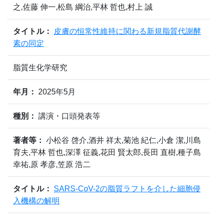
之,佐藤 伸一,松島 綱治,平林 哲也,村上 誠
タイトル：
皮膚の恒常性維持に関わる新規脂質代謝酵
素の同定
脂質生化学研究
年月：
2025年5月
種別：
講演・口頭発表等
著者等：
小松谷 啓介,酒井 祥太,菊池 紀仁,小倉 潔,川島
育夫,平林 哲也,深澤 征義,花田 賢太郎,長田 直樹,種子島
幸祐,原 孝彦,笠原 浩二
タイトル：
SARS-CoV-2の脂質ラフトを介した細胞侵
入機構の解明