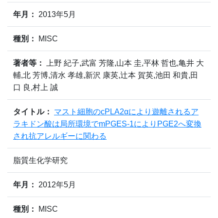
年月：
2013年5月
種別：
MISC
著者等：
上野 紀子,武富 芳隆,山本 圭,平林 哲也,亀井 大
輔,北 芳博,清水 孝雄,新沢 康英,辻本 賀英,池田 和貴,田
口 良,村上 誠
タイトル：
マスト細胞のcPLA2αにより遊離されるア
ラキドン酸は局所環境でmPGES-1によりPGE2へ変換
され抗アレルギーに関わる
脂質生化学研究
年月：
2012年5月
種別：
MISC