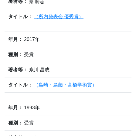
著者等：
秦 勝志
タイトル：
（所内発表会 優秀賞）
年月：
2017年
種別：
受賞
著者等：
糸川 昌成
タイトル：
（島崎・島薗・高橋学術賞）
年月：
1993年
種別：
受賞