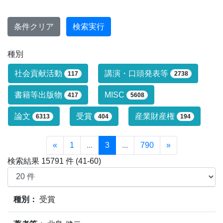
条件クリア
検索実行
種別
研究業績タイプによる絞り込み条件です
社会貢献活動
講演・口頭発表等
117
2738
書籍等出版物
MISC
417
5608
論文
受賞
産業財産権
6313
404
194
«
1
...
3
...
790
»
検索結果 15791 件 (41-60)
業績情報の検索結果(15791件)の内、41件～60件目までを
種別：
受賞