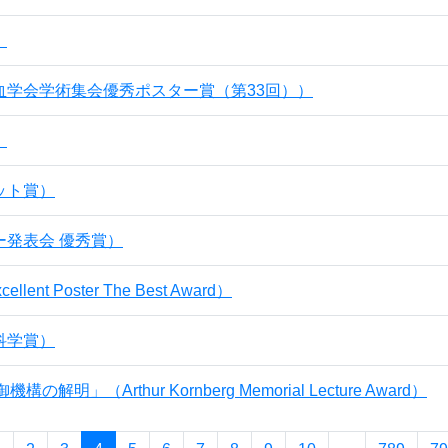
）
血学会学術集会優秀ポスター賞（第33回））
）
ット賞）
ー発表会 優秀賞）
cellent Poster The Best Award）
科学賞）
の解明」（Arthur Kornberg Memorial Lecture Award）