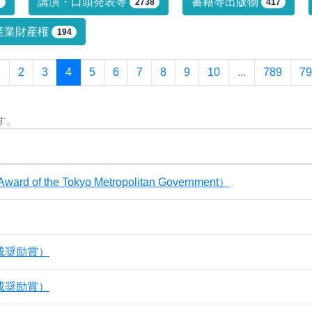
プによる絞り込み条件です。絞り込みは
講演・口頭発表等
書籍等出版物
7
2738
417
産業財産権
194
1
2
3
4
5
6
7
8
9
10
...
789
79
す。
80件目までを表示しています。
 Award of the Tokyo Metropolitan Government）
成奨励賞）
成奨励賞）