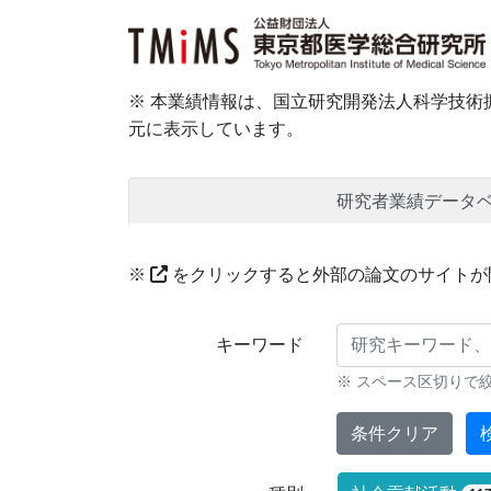
※ 本業績情報は、国立研究開発法人科学技術振
元に表示しています。
研究者業績データ
※
をクリックすると外部の論文のサイトが
研究業績に対する検索条件
キーワード
※ スペース区切りで
条件クリア