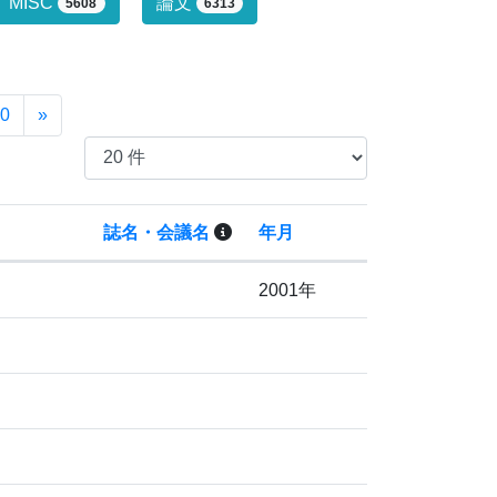
行っていません。
MISC
論文
5608
6313
0
»
誌名・会議名
年月
2001年