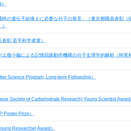
rd）
成時の遺伝子組換えに必要な分子の発見」（東京都職員表彰（
））
臣表彰 若手科学者賞）
バエ微小脳による記憶回路動作機構の分子生理学的解析（時実
er Science Program, Long-term Fellowship）
e Society of Carbohydrate Research) Young Scientist Awar
 Poster Prize）
oung Researcher Award）