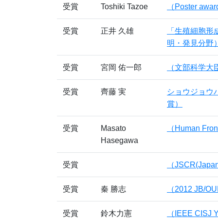
受賞
Toshiki Tazoe
（Poster awa
受賞
正井 久雄
「生殖細胞形
明・発見分野
受賞
宮岡 佑一郎
（文部科学大
受賞
齊藤 実
ショウジョウ
賞）
受賞
Masato
（Human Fronti
Hasegawa
受賞
（JSCR(Japanes
受賞
秦 勝志
（2012 JB/OUP
受賞
鈴木力憲
（IEEE CISJ Y