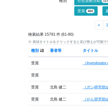
研究業績タイ
種別
社会貢献活動
11
受賞
404
«
検索結果 15791 件 (61-80)
※ 表頭タイトルをクリックすると並び替えが可能で
種別
著者等
タイトル
業績情報の検索結果(15791件)の内、61件～
受賞
（Investigator
受賞
受賞
北島 健二
（ガン研究助
受賞
北島 健二
（がん研究助