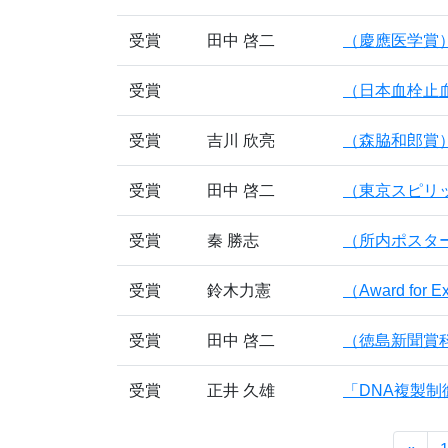
受賞
田中 啓二
（慶應医学賞
受賞
（日本血栓止
受賞
吉川 欣亮
（森脇和郎賞
受賞
田中 啓二
（東京スピリ
受賞
秦 勝志
（所内ポスタ
受賞
鈴木力憲
（Award for Ex
受賞
田中 啓二
（徳島新聞賞
受賞
正井 久雄
「DNA複製制御機構