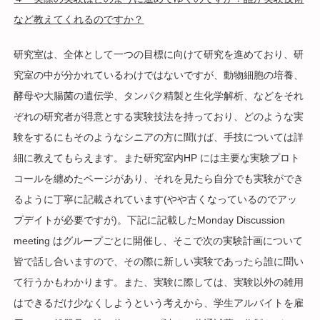
など教えてくれるのですか？
研究室は、全体として一つの目標に向けて研究を進めており、研
究室の中が分かれているわけではないですが、動物細胞の培養、
酵母や大腸菌の遺伝学、タンパク精製と生化学解析、などをそれ
ぞれの研究者が得意とする実験技法を持っており、どのような実
験をするにもそのようなシニアの方に聞けば、手技については詳
細に教えてもらえます。また研究室内HP には主要な実験プロト
コールを纏めたページがあり、それを見たら自分でも実験ができ
るように丁寧に記載されています(やや古くなっているのでアッ
プデイトが必要ですが)。下記に記載したMonday Discussion
meeting はグループごとに開催し、そこで次の実験計画について
皆で話し合いますので、その際に新しい実験であったら誰に聞い
て行うかもわかります。また、実験に際しては、実験以外の雑用
はできるだけ少なくしようという考えから、学生アルバイトを雇