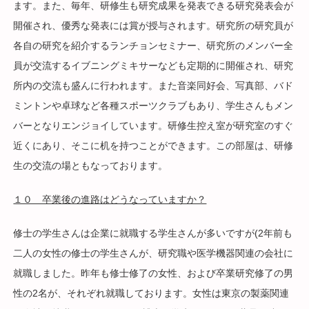
ます。また、毎年、研修生も研究成果を発表できる研究発表会が
開催され、優秀な発表には賞が授与されます。研究所の研究員が
各自の研究を紹介するランチョンセミナー、研究所のメンバー全
員が交流するイブニングミキサーなども定期的に開催され、研究
所内の交流も盛んに行われます。また音楽同好会、写真部、バド
ミントンや卓球など各種スポーツクラブもあり、学生さんもメン
バーとなりエンジョイしています。研修生控え室が研究室のすぐ
近くにあり、そこに机を持つことができます。この部屋は、研修
生の交流の場ともなっております。
１０ 卒業後の進路はどうなっていますか？
修士の学生さんは企業に就職する学生さんが多いですが(2年前も
二人の女性の修士の学生さんが、研究職や医学機器関連の会社に
就職しました。昨年も修士修了の女性、および卒業研究修了の男
性の2名が、それぞれ就職しております。女性は東京の製薬関連