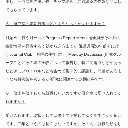
用し、一般器具の洗い物、チップ詰め、共通試薬の作製などはし
てもらっています。
５ 研究室の定期行事はどのようなものがありますか？
月始めに行う月一回のProgress Report Meeting(全員がその月の
進捗情況を発表する；朝から夕方まで)、通常月曜の午前中に行
うJournal Club、月曜の午後に行うMonday Discussion(研究グル
ープごとにその週の実験について報告し、特に問題点などがあっ
たときにプロトロルなども含めて集中的に議論し、問題があるよ
うなら解決策を考える)が研究に関連する定期行事です。
６ 修士を修了したら就職したいのですが研究室は受け入れてく
れますか？
受け入れます。現状としては修士で卒業してゆく学生さんが多い
です。二年というのは長くはないですが、その間に就職活動をし