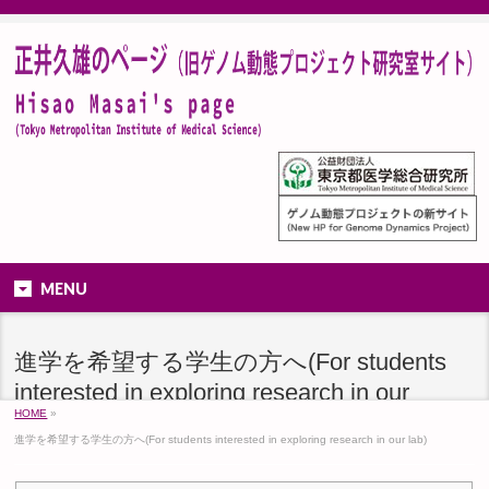
MENU
進学を希望する学生の方へ(For students
interested in exploring research in our
HOME
»
lab)
進学を希望する学生の方へ(For students interested in exploring research in our lab)