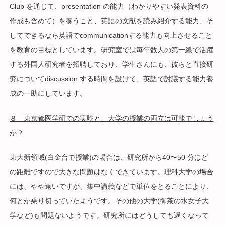
Club を通じて、presentation の能力（わかりやすい発表資料の
作成も含めて）を養うこと、英語の文献を読み紹介する能力、そ
してできるなら英語でcommunicationする能力も向上させること
を教育の目標としています。研究室では毎年数人の第一線で活躍
する外国人研究者を招聘しており、学生さんにも、彼らと直接研
究についてdiscussion する時間を設けて、英語で討議する能力養
成の一助にしています。
８ 東京都医学研での実験と、大学の授業の両立は可能でしょう
か？
東大新領域(白金台で授業)の場合は、研究所から40〜50 分ほど
の距離ですので大きな問題はなくできています。理科大学の場合
には、やや遠いですが、集中講義などで単位をとることにより、
何とか乗り切っていたようです。その他の大学(御茶の水女子大
学など)も問題ないようです。研究所にはどうしても遅くなって