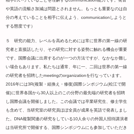
相手のいっていることを理解するcommunication能力です。発音
や英語の流暢さ加減は問題とされません。もっとも重要なのは自
分の考えていることを相手に伝えよう、communicationしようと
する態度です）
５ 研究の能力、レベルを高めるためには常に世界の第一線の研
究者と直接話したり、その研究に対する姿勢に触れる機会が重要
です。国際会議に出席するのが一つの方法ですが、なかなか難し
い場合もあります。私たちは通常、年に一、二回は世界の第一線
の研究者を招聘したmeetingのorganizationを行なっています。
2016年には3R(複製・組換え・修復)国際シンポジウム(松江で開
催)に世界各国から30人以上のこの分野の最先端の研究者を招聘
し国際会議を開催しました。この会議では卒業研究生、修士学生
も含めて、当研究室の研究員ほぼ全員が成果を英語で発表しまし
た。DNA複製関連の研究をしている10人余りの外国人招待講演者
は当研究所で開催する、国際シンポジウムにも参加していただき