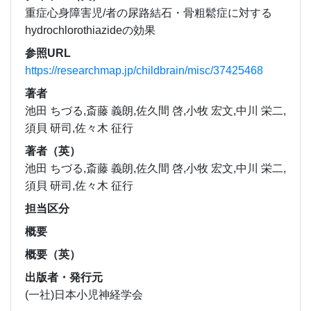
重症心身障害児/者の尿路結石・骨粗鬆症に対する
hydrochlorothiazideの効果
参照URL
https://researchmap.jp/childbrain/misc/37425468
著者
池田 ちづる,斎藤 義朗,佐久間 啓,小牧 宏文,中川 栄二,
須貝 研司,佐々木 征行
著者（英）
池田 ちづる,斎藤 義朗,佐久間 啓,小牧 宏文,中川 栄二,
須貝 研司,佐々木 征行
担当区分
概要
概要（英）
出版者・発行元
(一社)日本小児神経学会