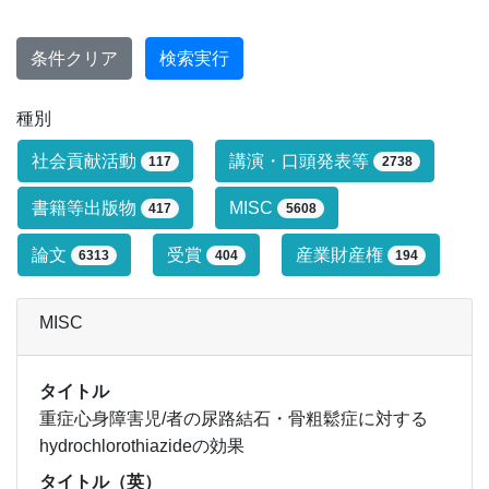
条件クリア
検索実行
種別
研究業績タイプによる絞り込み条件です
社会貢献活動
講演・口頭発表等
117
2738
書籍等出版物
MISC
417
5608
論文
受賞
産業財産権
6313
404
194
MISC
タイトル
重症心身障害児/者の尿路結石・骨粗鬆症に対する
hydrochlorothiazideの効果
タイトル（英）