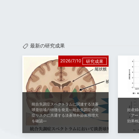
最新の研究成果
2026/7/10
研究成果
統合失調症スペクトラムに関連する淡蒼
球亜領域の特徴を発見―統合失調症や発
妊産婦
症リスクに共通する淡蒼球外節体積増大
「アー
を確認―
効果検