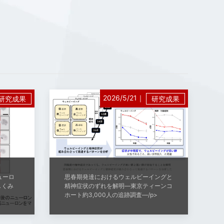
2026/5/21｜
研究成果
研究成果
ューロ
思春期発達におけるウェルビーイングと
しくみ
精神症状のずれを解明―東京ティーンコ
ホート約3,000人の追跡調査―/p>