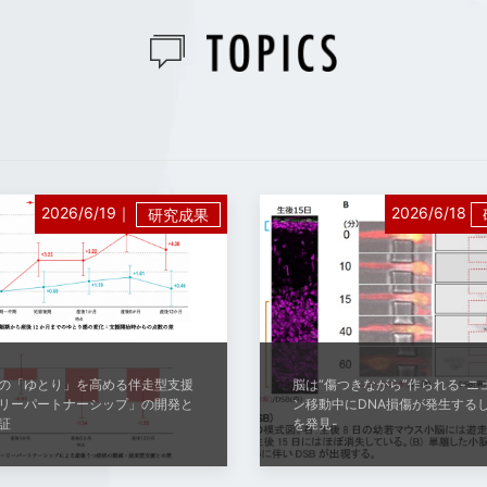
2026/6/19｜
2026/6/18
研究成果
の「ゆとり」を高める伴走型支援
脳は“傷つきながら”作られる-ニ
リーパートナーシップ」の開発と
ン移動中にDNA損傷が発⽣する
証
を発⾒-