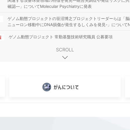
関連する淡蒼球亜領域の特徴を発見―統合失調症や発症リスクに共
確認―」についてMolecular Psychiatryに発表
ゲノム動態プロジェクトの笹沼博之プロジェクトリーダーらは「脳は
S
ニューロン移動中にDNA損傷が発⽣するしくみを発⾒-」についてNa
ゲノム動態プロジェクト 常勤基盤技術研究職員 公募要項
報
SCROLL