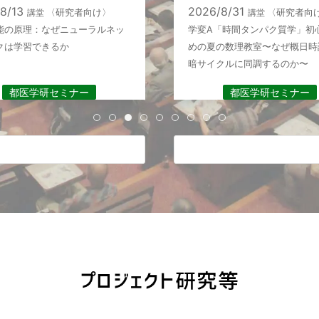
/8/13
2026/8/31
講堂
〈研究者向け〉
講堂
〈研究者向
能の原理：なぜニューラルネッ
学変A「時間タンパク質学」初
クは学習できるか
めの夏の数理教室〜なぜ概日時
暗サイクルに同調するのか〜
都医学研セミナー
都医学研セミナー