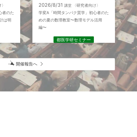
2026/8/31
2
け〉
講堂
〈研究者向け〉
心者のた
学変A「時間タンパク質学」初心者のた
第
計は明
めの夏の数理教室〜数理モデル活用
編〜
都医学研セミナー
開催報告へ