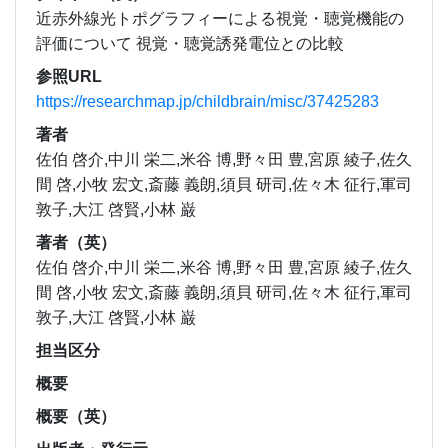
近赤外線光トポグラフィーによる視覚・聴覚機能の
評価について 視覚・聴覚誘発電位との比較
参照URL
https://researchmap.jp/childbrain/misc/37425283
著者
佐伯 啓介,中川 栄二,米谷 博,野々田 豊,宮原 綾子,佐久
間 啓,小牧 宏文,斎藤 義朗,須貝 研司,佐々木 征行,軍司
敦子,大江 啓賢,小林 巌
著者（英）
佐伯 啓介,中川 栄二,米谷 博,野々田 豊,宮原 綾子,佐久
間 啓,小牧 宏文,斎藤 義朗,須貝 研司,佐々木 征行,軍司
敦子,大江 啓賢,小林 巌
担当区分
概要
概要（英）