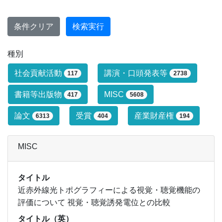
条件クリア
検索実行
種別
研究業績タイプによる絞り込み条件です
社会貢献活動
講演・口頭発表等
117
2738
書籍等出版物
MISC
417
5608
論文
受賞
産業財産権
6313
404
194
MISC
タイトル
近赤外線光トポグラフィーによる視覚・聴覚機能の
評価について 視覚・聴覚誘発電位との比較
タイトル（英）