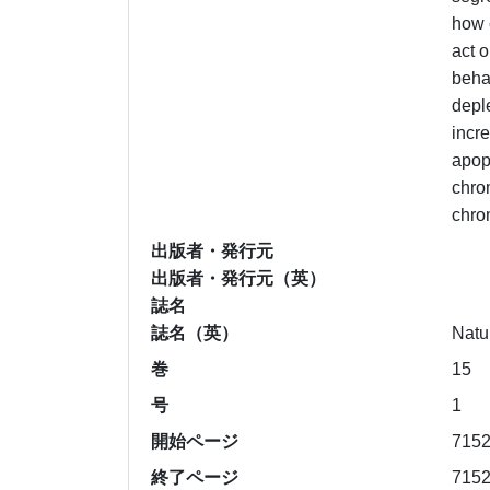
how 
act 
beha
depl
incr
apop
chro
chro
出版者・発行元
出版者・発行元（英）
誌名
誌名（英）
Natu
巻
15
号
1
開始ページ
715
終了ページ
715