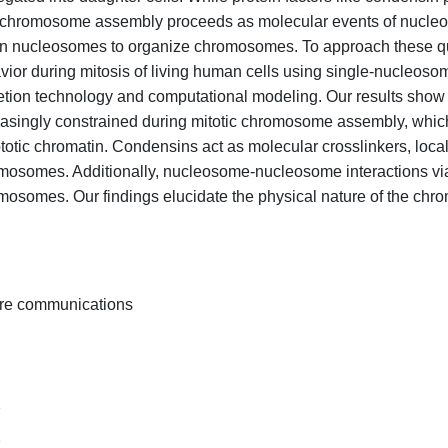
chromosome assembly proceeds as molecular events of nucleos
on nucleosomes to organize chromosomes. To approach these q
vior during mitosis of living human cells using single-nucleoso
etion technology and computational modeling. Our results sho
easingly constrained during mitotic chromosome assembly, which 
totic chromatin. Condensins act as molecular crosslinkers, loca
mosomes. Additionally, nucleosome-nucleosome interactions via
mosomes. Our findings elucidate the physical nature of the ch
re communications
2
2