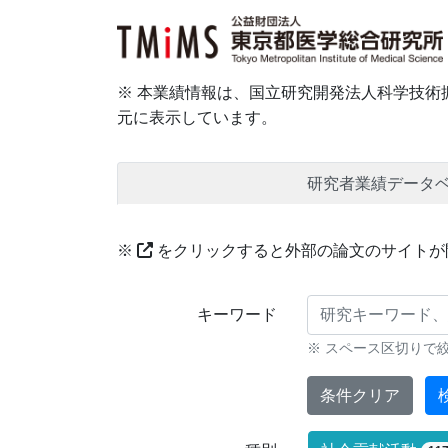
※ 本業績情報は、国立研究開発法人科学技術振
元に表示しています。
研究者業績データ
※
をクリックすると外部の論文のサイトが
研究業績に対する検索条件
キーワード
※ スペース区切りで
条件クリア