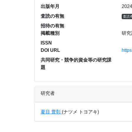
出版年月
202
査読の有無
査読
招待の有無
掲載種別
研究
ISSN
DOI URL
http
共同研究・競争的資金等の研究課
題
研究者
夏目 豊彰
(ナツメ トヨアキ)