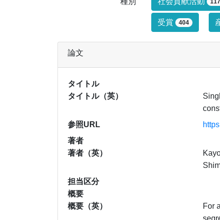
研究業績タイ
種別
社会貢献活動
11
受賞
404
論文
タイトル
タイトル（英）
Sing
cons
参照URL
http
著者
著者（英）
Kayo
Shim
担当区分
概要
概要（英）
For a
segre