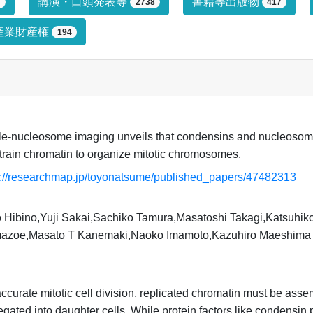
プによる絞り込み条件です。絞り込みは
講演・口頭発表等
書籍等出版物
7
2738
417
産業財産権
194
le-nucleosome imaging unveils that condensins and nucleosome-
train chromatin to organize mitotic chromosomes.
s://researchmap.jp/toyonatsume/published_papers/47482313
 Hibino,Yuji Sakai,Sachiko Tamura,Masatoshi Takagi,Katsuhi
azoe,Masato T Kanemaki,Naoko Imamoto,Kazuhiro Maeshima
ccurate mitotic cell division, replicated chromatin must be ass
gated into daughter cells. While protein factors like condensin pl