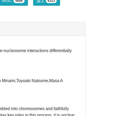
行っていません。
MISC
論文
5608
6313
nucleosome interactions differentially
ko Minami,Toyoaki Natsume,Masa A
embled into chromosomes and faithfully
ay key roles in this process, it is unclear