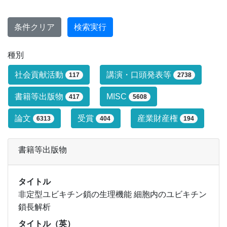
条件クリア
検索実行
種別
研究業績タイプによる絞り込み条件です
社会貢献活動
講演・口頭発表等
117
2738
書籍等出版物
MISC
417
5608
論文
受賞
産業財産権
6313
404
194
書籍等出版物
タイトル
非定型ユビキチン鎖の生理機能 細胞内のユビキチン
鎖長解析
タイトル（英）