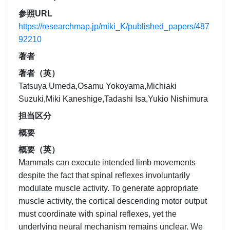
参照URL
https://researchmap.jp/miki_K/published_papers/487
92210
著者
著者（英）
Tatsuya Umeda,Osamu Yokoyama,Michiaki
Suzuki,Miki Kaneshige,Tadashi Isa,Yukio Nishimura
担当区分
概要
概要（英）
Mammals can execute intended limb movements
despite the fact that spinal reflexes involuntarily
modulate muscle activity. To generate appropriate
muscle activity, the cortical descending motor output
must coordinate with spinal reflexes, yet the
underlying neural mechanism remains unclear. We