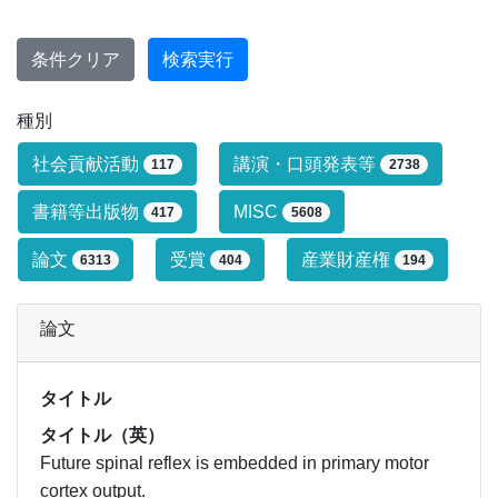
条件クリア
検索実行
種別
研究業績タイプによる絞り込み条件です
社会貢献活動
講演・口頭発表等
117
2738
書籍等出版物
MISC
417
5608
論文
受賞
産業財産権
6313
404
194
論文
タイトル
タイトル（英）
Future spinal reflex is embedded in primary motor
cortex output.