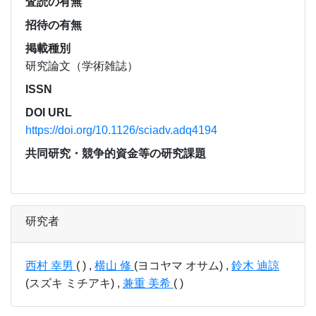
査読の有無
招待の有無
掲載種別
研究論文（学術雑誌）
ISSN
DOI URL
https://doi.org/10.1126/sciadv.adq4194
共同研究・競争的資金等の研究課題
研究者
西村 幸男
( ) ,
横山 修
(ヨコヤマ オサム) ,
鈴木 迪諒
(スズキ ミチアキ) ,
兼重 美希
( )