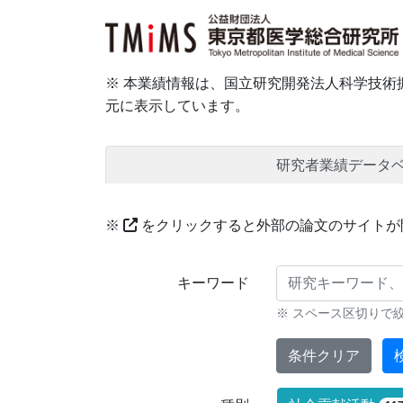
※ 本業績情報は、国立研究開発法人科学技術振
元に表示しています。
研究者業績データ
※
をクリックすると外部の論文のサイトが
研究業績に対する検索条件
キーワード
※ スペース区切りで
条件クリア