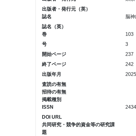
出版者・発行元（英）
誌名
脳神経
誌名（英）
巻
103
号
3
開始ページ
237
終了ページ
242
出版年月
202
査読の有無
招待の有無
掲載種別
ISSN
2434
DOI URL
共同研究・競争的資金等の研究課
題