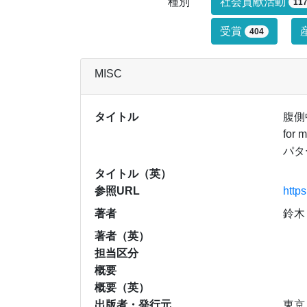
研究業績タイ
種別
社会貢献活動
11
受賞
404
MISC
タイトル
腹側中
for
パタ
タイトル（英）
参照URL
http
著者
鈴木
著者（英）
担当区分
概要
概要（英）
出版者・発行元
東京