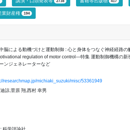
プによる絞り込み条件です。絞り込みは
講演・口頭発表等
書籍等出版物
7
2738
417
産業財産権
194
脳による動機づけと運動制御 : 心と身体をつなぐ神経経路の解明—Ventral m
 motivational regulation of motor control—特集 運
ーンジェネレーターなど
s://researchmap.jp/michiaki_suzuki/misc/53361949
 迪諒,菅原 翔,西村 幸男
 : 科学評論社