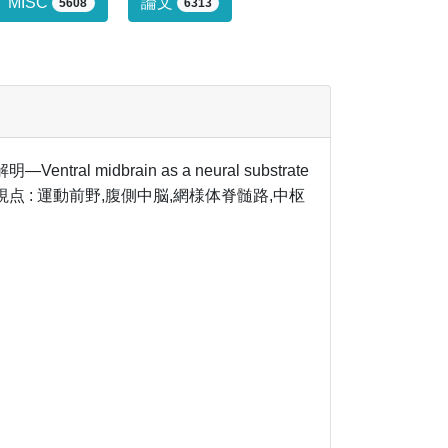
行っていません。
MISC
論文
5608
6313
idbrain as a neural substrate
動制御機構の新視点 : 運動前野,腹側中脳,網様体脊髄路,中枢